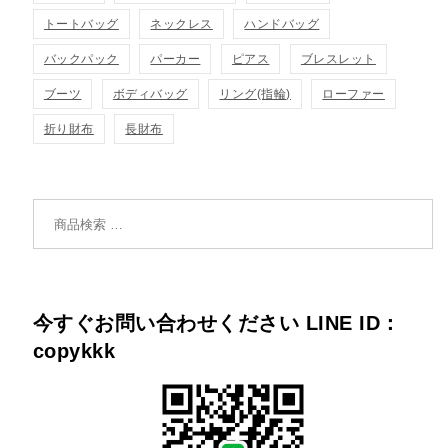
トートバッグ
ネックレス
ハンドバッグ
バックパック
パーカー
ピアス
ブレスレット
ブーツ
ボディバッグ
リング(指輪)
ローファー
折り財布
長財布
検索対象:
今すぐお問い合わせください LINE ID：
copykkk
個