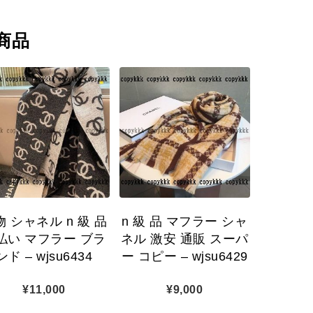
商品
物 シャネル n 級 品
n 級 品 マフラー シャ
払い マフラー ブラ
ネル 激安 通販 スーパ
ンド – wjsu6434
ー コピー – wjsu6429
¥
11,000
¥
9,000