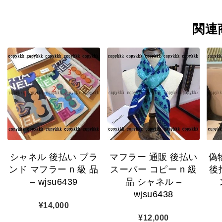
関連
シャネル 後払い ブラ
マフラー 通販 後払い
偽
ンド マフラー n 級 品
スーパー コピー n 級
後
– wjsu6439
品 シャネル –
wjsu6438
¥
14,000
¥
12,000