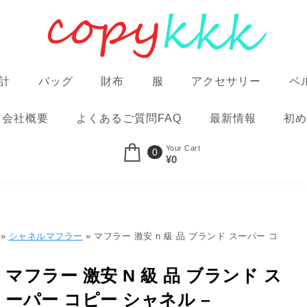
計
バッグ
財布
服
アクセサリー
ベ
会社概要
よくあるご質問FAQ
最新情報
初め
Your Cart
0
¥0
»
シャネルマフラー
» マフラー 激安 n 級 品 ブランド スーパー コ
マフラー 激安 N 級 品 ブランド ス
ーパー コピー シャネル –