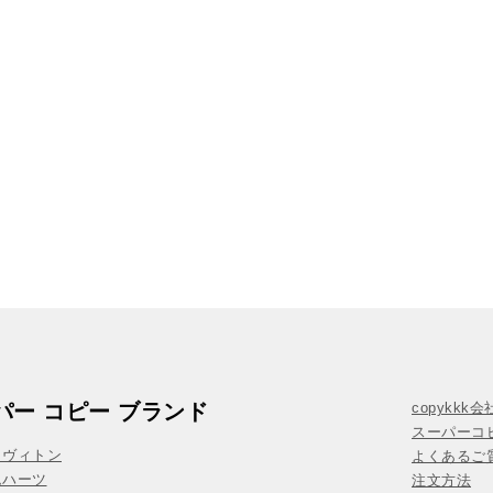
パー コピー ブランド
copykkk
スーパーコ
イヴィトン
よくあるご質
ムハーツ
注文方法