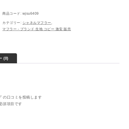
商品コード:
wjsu6409
カテゴリー:
シャネルマフラー
,
マフラー - ブランド 生地 コピー ​激安​ 販売​
 (0)
409” の口コミを投稿します
必須項目です