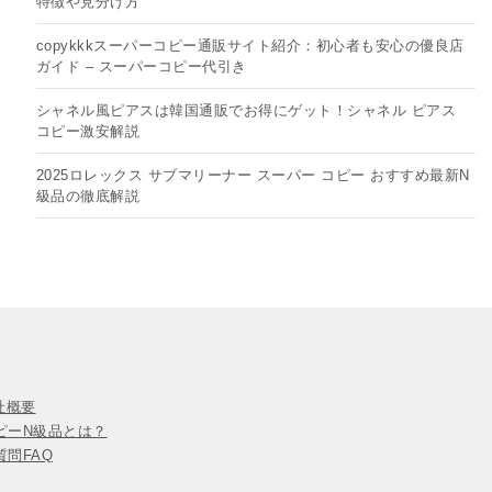
特徴や見分け方
copykkkスーパーコピー通販サイト紹介：初心者も安心の優良店
ガイド – スーパーコピー代引き
シャネル風ピアスは韓国通販でお得にゲット！シャネル ピアス
コピー​激安解説
2025ロレックス サブマリーナー スーパー コピー おすすめ最新N
級品の徹底解説
会社概要
ピーN級品とは？
問FAQ