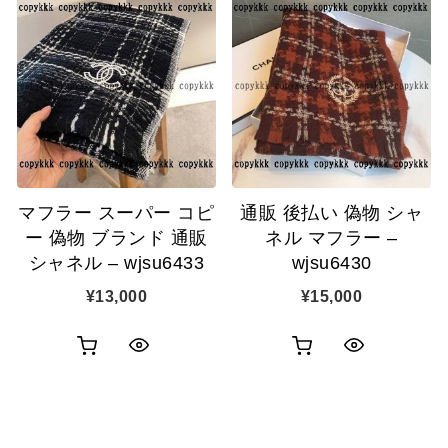
物
物
ク
ク
カ
カ
表
表
ゴ
ゴ
示
示
に
に
追
追
マフラー スーパー コピ
通販 後払い 偽物 シャ
加
加
ー 偽物 ブランド 通販
ネル マフラー –
シャネル – wjsu6433
wjsu6430
¥
13,000
¥
15,000
お
お
ク
ク
買
買
イ
イ
い
い
ッ
ッ