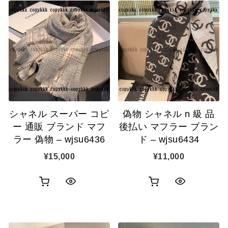
シャネル スーパー コピ
偽物 シャネル n 級 品
ー 通販 ブランド マフ
後払い マフラー ブラン
ラー 偽物 – wjsu6436
ド – wjsu6434
¥
15,000
¥
11,000
お
お
ク
ク
買
買
イ
イ
い
い
ッ
ッ