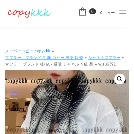
コンテンツへ移動
0
メニュー
ナ
スーパーコピー
ビ
ゲ
ー
スーパーコピー copykkk
»
シ
マフラー - ブランド 生地 コピー ​激安​ 販売​
»
シャネルマフラー
»
マフラー ブランド 後払い 通販 シャネル n 級 品 – wjsu6391
ョ
ン
切
り
替
え