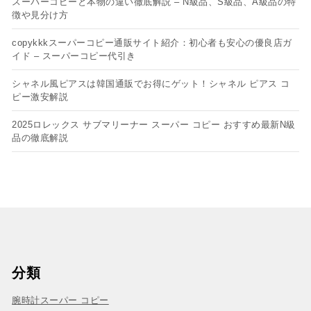
スーパーコピーと本物の違い徹底解説 – N級品、S級品、A級品の特
徴や見分け方
copykkkスーパーコピー通販サイト紹介：初心者も安心の優良店ガ
イド – スーパーコピー代引き
シャネル風ピアスは韓国通販でお得にゲット！シャネル ピアス コ
ピー​激安解説
2025ロレックス サブマリーナー スーパー コピー おすすめ最新N級
品の徹底解説
分類
腕時計スーパー コピー