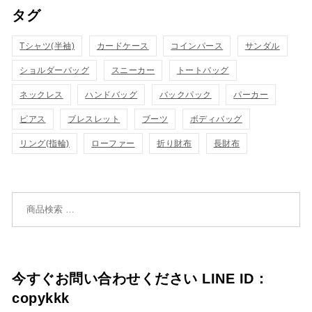
タグ
物
物
ク
ク
カ
カ
Tシャツ(半袖)
表
カードケース
コインパース
表
サンダル
ゴ
ゴ
ショルダーバッグ
スニーカー
トートバッグ
示
示
に
に
ネックレス
ハンドバッグ
バックパック
パーカー
追
追
ピアス
ブレスレット
ブーツ
ボディバッグ
リング(指輪)
ローファー
折り財布
長財布
加
加
検索対象:
今すぐお問い合わせください LINE ID：
copykkk