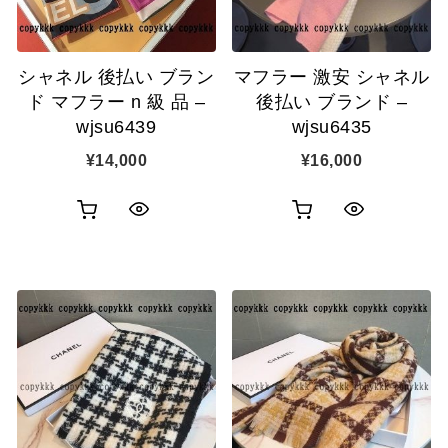
シャネル 後払い ブラン
マフラー 激安 シャネル
ド マフラー n 級 品 –
後払い ブランド –
wjsu6439
wjsu6435
¥
14,000
¥
16,000
お
お
ク
ク
買
買
イ
イ
い
い
ッ
ッ
物
物
ク
ク
カ
カ
表
表
ゴ
ゴ
示
示
に
に