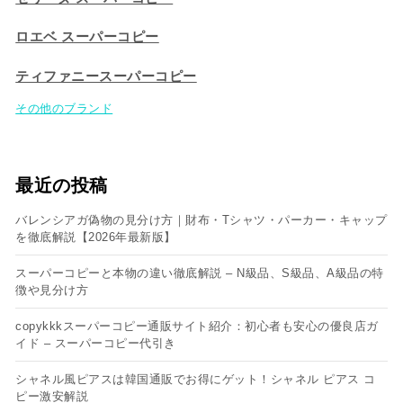
ロエベ スーパーコピー
ティファニースーパーコピー
その他のブランド
最近の投稿
バレンシアガ偽物の見分け方｜財布・Tシャツ・パーカー・キャップ
を徹底解説【2026年最新版】
スーパーコピーと本物の違い徹底解説 – N級品、S級品、A級品の特
徴や見分け方
copykkkスーパーコピー通販サイト紹介：初心者も安心の優良店ガ
イド – スーパーコピー代引き
シャネル風ピアスは韓国通販でお得にゲット！シャネル ピアス コ
ピー​激安解説