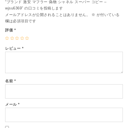
“ブランド 激安 マフラー 偽物 シャネル スーパー コピー –
wjsu6369” の口コミを投稿します
メールアドレスが公開されることはありません。
※
が付いている
欄は必須項目です
評価
*
レビュー
*
名前
*
メール
*