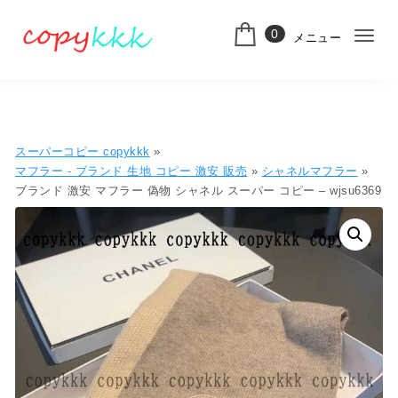
コンテンツへ移動
0
メニュー
ナ
スーパーコピー
ビ
ゲ
ー
スーパーコピー copykkk
»
シ
マフラー - ブランド 生地 コピー ​激安​ 販売​
»
シャネルマフラー
»
ブランド 激安 マフラー 偽物 シャネル スーパー コピー – wjsu6369
ョ
ン
切
り
替
え