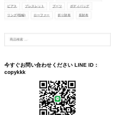
追
追
ピアス
ブレスレット
ブーツ
ボディバッグ
リング(指輪)
ローファー
折り財布
長財布
加
加
検索対象:
今すぐお問い合わせください LINE ID：
copykkk