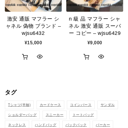
追
追
激安 通販 マフラー シ
n 級 品 マフラー シャ
加
加
ャネル 偽物 ブランド –
ネル 激安 通販 スーパ
wjsu6432
ー コピー – wjsu6429
¥
15,000
¥
9,000
お
お
ク
ク
買
買
イ
イ
い
い
ッ
ッ
タグ
物
物
ク
ク
カ
カ
Tシャツ(半袖)
表
カードケース
コインパース
表
サンダル
ゴ
ゴ
ショルダーバッグ
スニーカー
トートバッグ
示
示
に
に
ネックレス
ハンドバッグ
バックパック
パーカー