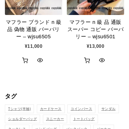
に
に
追
追
マフラー ブランド n 級
マフラー n 級 品 通販
加
加
品 偽物 通販 バーバリ
スーパー コピー バーバ
ー – wjsu6505
リー – wjsu6501
¥
11,000
¥
13,000
お
お
ク
ク
買
買
イ
イ
い
い
ッ
ッ
タグ
物
物
ク
ク
カ
カ
Tシャツ(半袖)
表
カードケース
コインパース
表
サンダル
ゴ
ゴ
ショルダーバッグ
スニーカー
トートバッグ
示
示
に
に