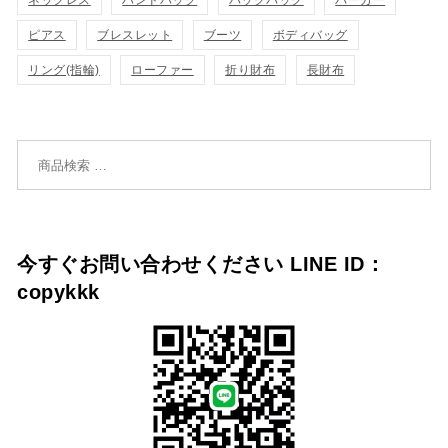
ネックレス
ハンドバッグ
バックパック
パーカー
追
追
ピアス
ブレスレット
ブーツ
ボディバッグ
リング(指輪)
ローファー
折り財布
長財布
加
加
検索対象:
今すぐお問い合わせください LINE ID：
copykkk