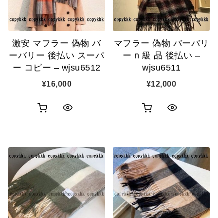
激安 マフラー 偽物 バ
マフラー 偽物 バーバリ
ーバリー 後払い スーパ
ー n 級 品 後払い –
ー コピー – wjsu6512
wjsu6511
¥
16,000
¥
12,000
お
お
ク
ク
買
買
イ
イ
い
い
ッ
ッ
物
物
ク
ク
カ
カ
表
表
ゴ
ゴ
示
示