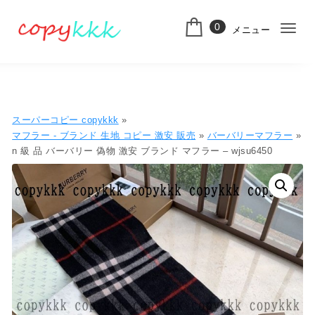
コンテンツへ移動
0
メニュー
ナ
スーパーコピー
ビ
ゲ
ー
スーパーコピー copykkk
»
シ
マフラー - ブランド 生地 コピー ​激安​ 販売​
»
バーバリーマフラー
»
n 級 品 バーバリー 偽物 激安 ブランド マフラー – wjsu6450
ョ
ン
切
り
替
え