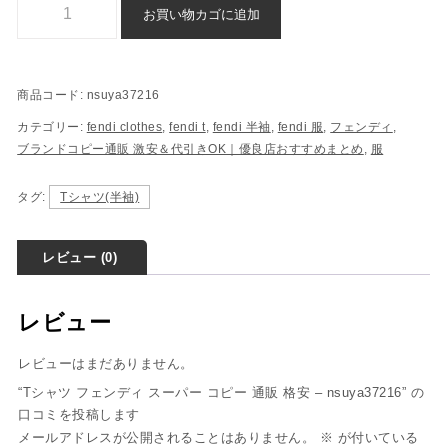
お買い物カゴに追加
商品コード:
nsuya37216
カテゴリー:
fendi clothes
,
fendi t
,
fendi 半袖
,
fendi 服
,
フェンディ
,
ブランドコピー通販 激安＆代引きOK｜優良店おすすめまとめ
,
服
タグ:
Tシャツ(半袖)
レビュー (0)
レビュー
レビューはまだありません。
“Tシャツ フェンディ スーパー コピー 通販 格安 – nsuya37216” の
口コミを投稿します
メールアドレスが公開されることはありません。
※
が付いている