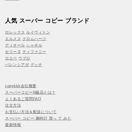
人気 スーパー コピー ブランド
ロレックス
ルイヴィトン
エルメス
クロムハーツ
ディオール
シャネル
セリーヌ
ティファニー
ロエベ
ウブロ
バレンシアガ
グッチ
copykkk会社概要
スーパーコピーN級品とは？
よくあるご質問FAQ
注文方法
お支払い方法＆配送について
スーパー コピー 腕時計 買っ て みた
最新情報