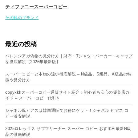
ティファニースーパーコピー
その他のブランド
最近の投稿
バレンシアガ偽物の見分け方｜財布・Tシャツ・パーカー・キャップ
を徹底解説【2026年最新版】
スーパーコピーと本物の違い徹底解説 – N級品、S級品、A級品の特
徴や見分け方
copykkkスーパーコピー通販サイト紹介：初心者も安心の優良店ガ
イド – スーパーコピー代引き
シャネル風ピアスは韓国通販でお得にゲット！シャネル ピアス コ
ピー​激安解説
2025ロレックス サブマリーナー スーパー コピー おすすめ最新N級
品の徹底解説