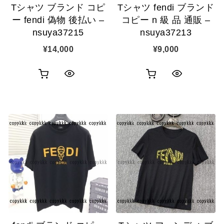
Tシャツ ブランド コピ
Tシャツ fendi ブランド
ー fendi 偽物 後払い –
コピー n 級 品 通販 –
nsuya37215
nsuya37213
¥
14,000
¥
9,000
お
お
ク
ク
買
買
イ
イ
い
い
ッ
ッ
物
物
ク
ク
カ
カ
表
表
ゴ
ゴ
示
示
に
に
追
追