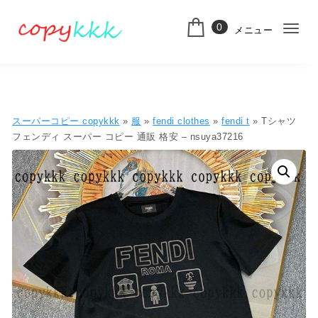
コンテンツへ移動
0
メニュー
ナ
スーパーコピー
ビ
ゲ
ー
スーパーコピー copykkk
»
服
»
fendi clothes
»
fendi t
» Tシャツ
シ
フェンディ スーパー コピー 通販 格安 – nsuya37216
ョ
ン
切
り
替
え