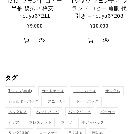
fendi ブランド コピー
Tシャツ フェンディ ブ
加
加
半袖 後払い 格安 –
ランド コピー 通販 代
nsuya37211
引き – nsuya37208
¥
9,000
¥
10,000
お
お
ク
ク
買
買
イ
イ
い
い
ッ
ッ
タグ
物
物
ク
ク
カ
カ
Tシャツ(半袖)
表
カードケース
コインパース
表
サンダル
ゴ
ゴ
ショルダーバッグ
スニーカー
トートバッグ
示
示
に
に
ネックレス
ハンドバッグ
バックパック
パーカー
追
追
ピアス
ブレスレット
ブーツ
ボディバッグ
リング(指輪)
ローファー
折り財布
長財布
加
加