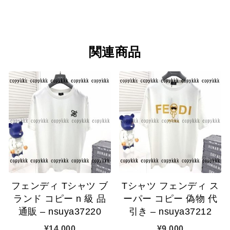
関連商品
フェンディ Tシャツ ブ
Tシャツ フェンディ ス
ランド コピー n 級 品
ーパー コピー 偽物 代
通販 – nsuya37220
引き – nsuya37212
¥
14,000
¥
9,000