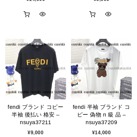
お
お
ク
ク
買
買
イ
イ
い
い
ッ
ッ
物
物
ク
ク
カ
カ
表
表
ゴ
ゴ
示
示
に
に
追
追
fendi ブランド コピー
fendi 半袖 ブランド コ
加
加
半袖 後払い 格安 –
ピー 偽物 n 級 品 –
nsuya37211
nsuya37209
¥
9,000
¥
14,000