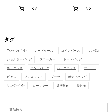
お
お
ク
ク
買
買
イ
イ
い
い
ッ
ッ
タグ
物
物
ク
ク
カ
カ
Tシャツ(半袖)
表
カードケース
コインパース
表
サンダル
ゴ
ゴ
ショルダーバッグ
スニーカー
トートバッグ
示
示
に
に
ネックレス
ハンドバッグ
バックパック
パーカー
追
追
ピアス
ブレスレット
ブーツ
ボディバッグ
リング(指輪)
ローファー
折り財布
長財布
加
加
検索対象: