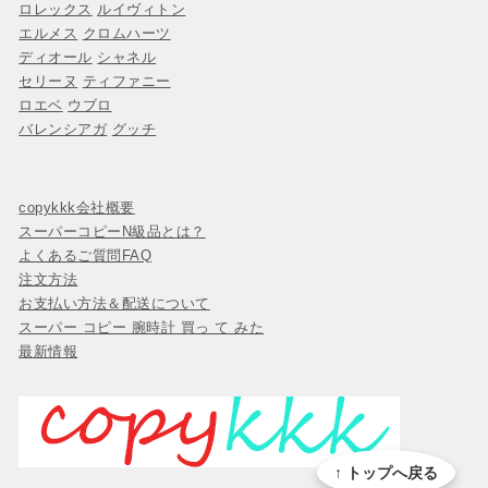
ロレックス
ルイヴィトン
エルメス
クロムハーツ
ディオール
シャネル
セリーヌ
ティファニー
ロエベ
ウブロ
バレンシアガ
グッチ
copykkk会社概要
スーパーコピーN級品とは？
よくあるご質問FAQ
注文方法
お支払い方法＆配送について
スーパー コピー 腕時計 買っ て みた
最新情報
↑ トップへ戻る