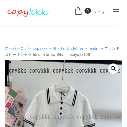
コンテンツへ移動
0
メニュー
ナ
スーパーコピー
ビ
ゲ
ー
スーパーコピー copykkk
»
服
»
fendi clothes
»
fendi t
» ブランド
シ
コピー Tシャツ fendi n 級 品 通販 – nsuya37198
ョ
ン
切
り
替
え