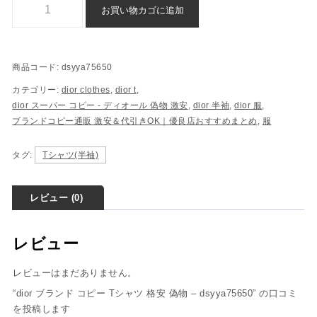
お買い物カゴに追加
商品コード:
dsyya75650
カテゴリー:
dior clothes
,
dior t
,
dior スーパー コピー​ - ディオール 偽物​ 激安
,
dior 半袖
,
dior 服
,
ブランドコピー通販 激安＆代引きOK｜優良店おすすめまとめ
,
服
タグ:
Tシャツ(半袖)
レビュー (0)
レビュー
レビューはまだありません。
“dior ブランド コピー Tシャツ 格安 偽物 – dsyya75650” の口コミ
を投稿します