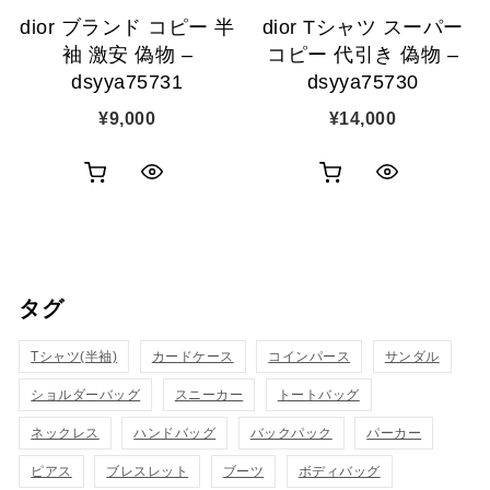
dior ブランド コピー 半
dior Tシャツ スーパー
加
加
袖 激安 偽物 –
コピー 代引き 偽物 –
dsyya75731
dsyya75730
¥
9,000
¥
14,000
お
お
ク
ク
買
買
イ
イ
い
い
ッ
ッ
タグ
物
物
ク
ク
カ
カ
Tシャツ(半袖)
表
カードケース
コインパース
表
サンダル
ゴ
ゴ
ショルダーバッグ
スニーカー
トートバッグ
示
示
に
に
ネックレス
ハンドバッグ
バックパック
パーカー
追
追
ピアス
ブレスレット
ブーツ
ボディバッグ