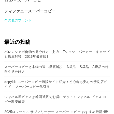
ロエベ スーパーコピー
ティファニースーパーコピー
その他のブランド
最近の投稿
バレンシアガ偽物の見分け方｜財布・Tシャツ・パーカー・キャップ
を徹底解説【2026年最新版】
スーパーコピーと本物の違い徹底解説 – N級品、S級品、A級品の特
徴や見分け方
copykkkスーパーコピー通販サイト紹介：初心者も安心の優良店ガ
イド – スーパーコピー代引き
シャネル風ピアスは韓国通販でお得にゲット！シャネル ピアス コ
ピー​激安解説
2025ロレックス サブマリーナー スーパー コピー おすすめ最新N級