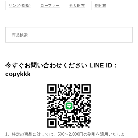
リング(指輪)
ローファー
折り財布
長財布
加
加
検索対象:
今すぐお問い合わせください LINE ID：
copykkk
1、特定の商品に対しては、500〜2,000円の割引を適用いたしま