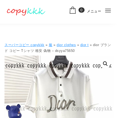
コンテンツへ移動
0
メニュー
ナ
スーパーコピー
ビ
ゲ
ー
スーパーコピー copykkk
»
服
»
dior clothes
»
dior t
» dior ブラン
シ
ド コピー Tシャツ 格安 偽物 – dsyya75650
ョ
ン
切
り
替
え