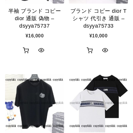
半袖 ブランド コピー
ブランド コピー dior T
dior 通販 偽物 –
シャツ 代引き 通販 –
dsyya75737
dsyya75733
¥
16,000
¥
10,000
お
お
ク
ク
買
買
イ
イ
い
い
ッ
ッ
物
物
ク
ク
カ
カ
表
表
ゴ
ゴ
示
示
に
に
追
追