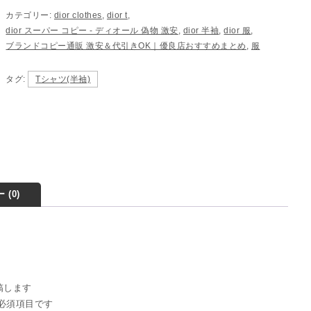
カテゴリー:
dior clothes
,
dior t
,
dior スーパー コピー​ - ディオール 偽物​ 激安
,
dior 半袖
,
dior 服
,
ブランドコピー通販 激安＆代引きOK｜優良店おすすめまとめ
,
服
タグ:
Tシャツ(半袖)
 (0)
投稿します
必須項目です