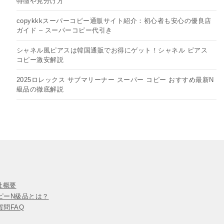
特徴や見分け方
copykkkスーパーコピー通販サイト紹介：初心者も安心の優良店
ガイド – スーパーコピー代引き
シャネル風ピアスは韓国通販でお得にゲット！シャネル ピアス
コピー​激安解説
2025ロレックス サブマリーナー スーパー コピー おすすめ最新N
級品の徹底解説
会社概要
ピーN級品とは？
問FAQ