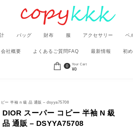
計
バッグ
財布
服
アクセサリー
ベ
会社概要
よくあるご質問FAQ
最新情報
初め
Your Cart
0
¥0
ピー 半袖 n 級 品 通販 – dsyya75708
DIOR スーパー コピー 半袖 N 級
品 通販 – DSYYA75708