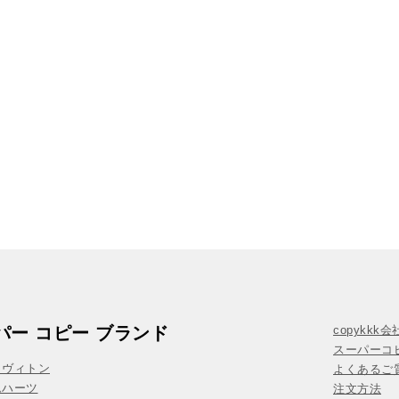
パー コピー ブランド
copykkk
スーパーコ
イヴィトン
よくあるご質
ムハーツ
注文方法