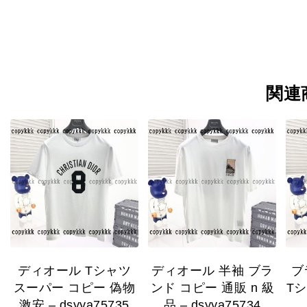
関連
ディオール Tシャツ
ディオール 半袖 ブラ
ブ
スーパー コピー 偽物
ンド コピー 通販 n 級
Tシ
激安 – dsyya75735
品 – dsyya75734