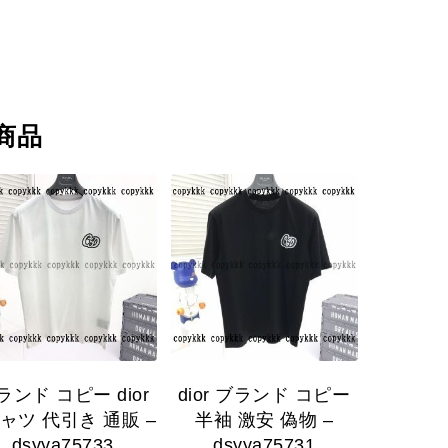
商品
ランド コピー dior
dior ブランド コピー
ャツ 代引き 通販 –
半袖 激安 偽物 –
dsyya75733
dsyya75731