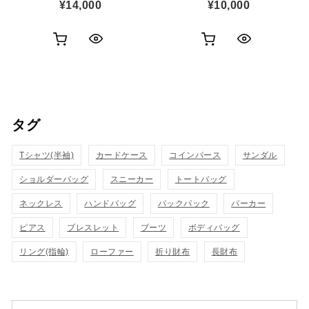
¥
14,000
¥
10,000
お
お
ク
ク
買
買
イ
イ
い
い
ッ
ッ
タグ
物
物
ク
ク
カ
カ
Tシャツ(半袖)
表
カードケース
コインパース
表
サンダル
ゴ
ゴ
ショルダーバッグ
スニーカー
トートバッグ
示
示
に
に
ネックレス
ハンドバッグ
バックパック
パーカー
追
追
ピアス
ブレスレット
ブーツ
ボディバッグ
リング(指輪)
ローファー
折り財布
長財布
加
加
検索対象: