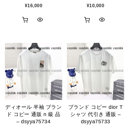
¥
16,000
¥
10,000
お
お
ク
ク
買
買
イ
イ
い
い
ッ
ッ
物
物
ク
ク
カ
カ
表
表
ゴ
ゴ
示
示
に
に
追
追
ディオール 半袖 ブラン
ブランド コピー dior T
加
加
ド コピー 通販 n 級 品
シャツ 代引き 通販 –
– dsyya75734
dsyya75733