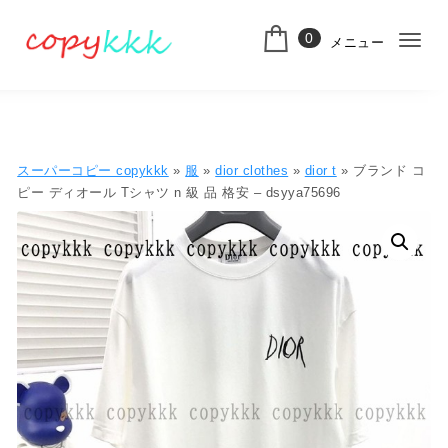
コンテンツへ移動
0
メニュー
ナ
スーパーコピー
ビ
ゲ
ー
スーパーコピー copykkk
»
服
»
dior clothes
»
dior t
» ブランド コ
シ
ピー ディオール Tシャツ n 級 品 格安 – dsyya75696
ョ
ン
切
り
替
え