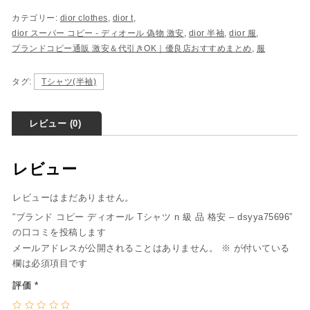
カテゴリー:
dior clothes
,
dior t
,
dior スーパー コピー​ - ディオール 偽物​ 激安
,
dior 半袖
,
dior 服
,
ブランドコピー通販 激安＆代引きOK｜優良店おすすめまとめ
,
服
タグ:
Tシャツ(半袖)
レビュー (0)
レビュー
レビューはまだありません。
“ブランド コピー ディオール Tシャツ n 級 品 格安 – dsyya75696”
の口コミを投稿します
メールアドレスが公開されることはありません。
※
が付いている
欄は必須項目です
評価
*