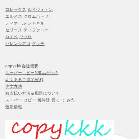
ロレックス
ルイヴィトン
エルメス
クロムハーツ
ディオール
シャネル
セリーヌ
ティファニー
ロエベ
ウブロ
バレンシアガ
グッチ
copykkk会社概要
スーパーコピーN級品とは？
よくあるご質問FAQ
注文方法
お支払い方法＆配送について
スーパー コピー 腕時計 買っ て みた
最新情報