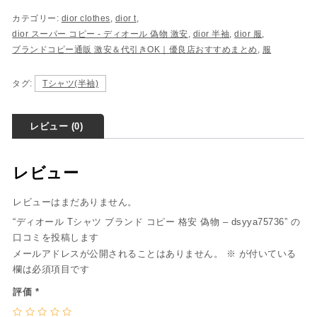
カテゴリー:
dior clothes
,
dior t
,
dior スーパー コピー​ - ディオール 偽物​ 激安
,
dior 半袖
,
dior 服
,
ブランドコピー通販 激安＆代引きOK｜優良店おすすめまとめ
,
服
タグ:
Tシャツ(半袖)
レビュー (0)
レビュー
レビューはまだありません。
“ディオール Tシャツ ブランド コピー 格安 偽物 – dsyya75736” の
口コミを投稿します
メールアドレスが公開されることはありません。
※
が付いている
欄は必須項目です
評価
*