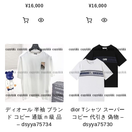
¥
16,000
¥
16,000
お
お
ク
ク
買
買
イ
イ
い
い
ッ
ッ
物
物
ク
ク
カ
カ
表
表
ゴ
ゴ
示
示
に
に
追
追
ディオール 半袖 ブラン
dior Tシャツ スーパー
加
加
ド コピー 通販 n 級 品
コピー 代引き 偽物 –
– dsyya75734
dsyya75730