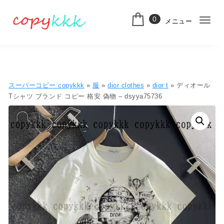
コンテンツへ移動
0
メニュー
ナ
スーパーコピー
ビ
ゲ
ー
スーパーコピー copykkk
»
服
»
dior clothes
»
dior t
» ディオール
シ
Tシャツ ブランド コピー 格安 偽物 – dsyya75736
ョ
ン
切
り
替
え