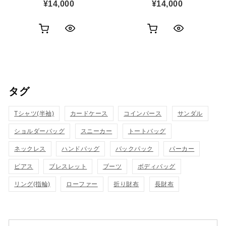
¥
14,000
¥
14,000
お
お
ク
ク
買
買
イ
イ
い
い
ッ
ッ
タグ
物
物
ク
ク
カ
カ
Tシャツ(半袖)
表
カードケース
コインパース
表
サンダル
ゴ
ゴ
ショルダーバッグ
スニーカー
トートバッグ
示
示
に
に
ネックレス
ハンドバッグ
バックパック
パーカー
追
追
ピアス
ブレスレット
ブーツ
ボディバッグ
リング(指輪)
ローファー
折り財布
長財布
加
加
検索対象: