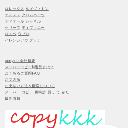
ロレックス
ルイヴィトン
エルメス
クロムハーツ
ディオール
シャネル
セリーヌ
ティファニー
ロエベ
ウブロ
バレンシアガ
グッチ
copykkk会社概要
スーパーコピーN級品とは？
よくあるご質問FAQ
注文方法
お支払い方法＆配送について
スーパー コピー 腕時計 買っ て みた
最新情報