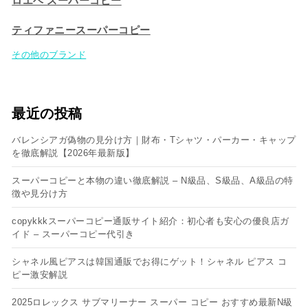
ロエベ スーパーコピー
ティファニースーパーコピー
その他のブランド
最近の投稿
バレンシアガ偽物の見分け方｜財布・Tシャツ・パーカー・キャップ
を徹底解説【2026年最新版】
スーパーコピーと本物の違い徹底解説 – N級品、S級品、A級品の特
徴や見分け方
copykkkスーパーコピー通販サイト紹介：初心者も安心の優良店ガ
イド – スーパーコピー代引き
シャネル風ピアスは韓国通販でお得にゲット！シャネル ピアス コ
ピー​激安解説
2025ロレックス サブマリーナー スーパー コピー おすすめ最新N級