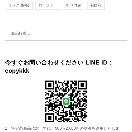
リング(指輪)
ローファー
折り財布
長財布
加
加
検索対象:
今すぐお問い合わせください LINE ID：
copykkk
1、特定の商品に対しては、500〜2,000円の割引を適用いたしま