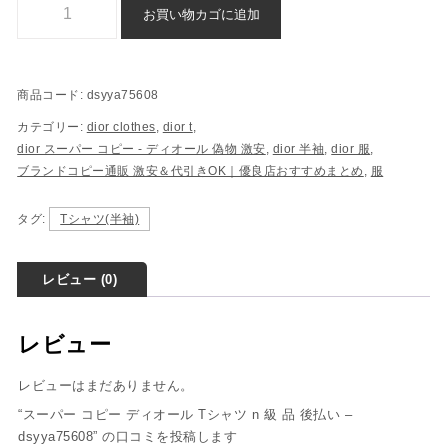
お買い物カゴに追加
商品コード:
dsyya75608
カテゴリー:
dior clothes
,
dior t
,
dior スーパー コピー​ - ディオール 偽物​ 激安
,
dior 半袖
,
dior 服
,
ブランドコピー通販 激安＆代引きOK｜優良店おすすめまとめ
,
服
タグ:
Tシャツ(半袖)
レビュー (0)
レビュー
レビューはまだありません。
“スーパー コピー ディオール Tシャツ n 級 品 後払い –
dsyya75608” の口コミを投稿します