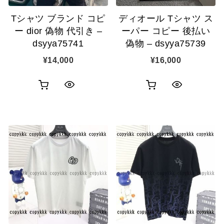
Tシャツ ブランド コピ
ディオール Tシャツ ス
ー dior 偽物 代引き –
ーパー コピー 後払い
dsyya75741
偽物 – dsyya75739
¥
14,000
¥
16,000
お
お
ク
ク
買
買
イ
イ
い
い
ッ
ッ
物
物
ク
ク
カ
カ
表
表
ゴ
ゴ
示
示
に
に
追
追