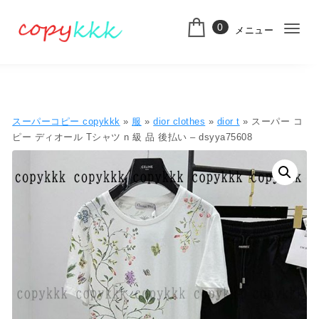
コンテンツへ移動
0
メニュー
ナ
スーパーコピー
ビ
ゲ
ー
スーパーコピー copykkk
»
服
»
dior clothes
»
dior t
» スーパー コ
シ
ピー ディオール Tシャツ n 級 品 後払い – dsyya75608
ョ
ン
切
り
替
え