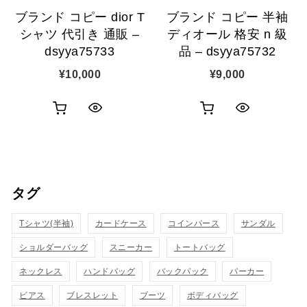
ブランド コピー dior T
ブランド コピー 半袖
加
加
シャツ 代引き 通販 –
ディオール 格安 n 級
dsyya75733
品 – dsyya75732
¥
10,000
¥
9,000
お
お
ク
ク
買
買
イ
イ
い
い
ッ
ッ
タグ
物
物
ク
ク
カ
カ
Tシャツ(半袖)
表
カードケース
コインパース
表
サンダル
ゴ
ゴ
ショルダーバッグ
スニーカー
トートバッグ
示
示
に
に
ネックレス
ハンドバッグ
バックパック
パーカー
追
追
ピアス
ブレスレット
ブーツ
ボディバッグ