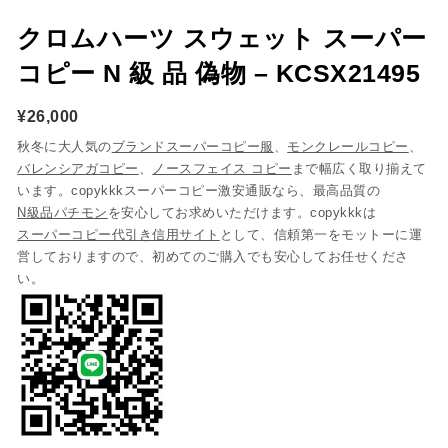
クロムハーツ スウェット スーパー
コピー N 級 品 偽物 – KCSX21495
¥
26,000
秋冬に大人気の
ブランドスーパーコピー服
、
モンクレールコピー
、
バレンシアガコピー
、
ノースフェイス コピー
まで幅広く取り揃えて
います。copykkkスーパーコピー激安通販なら、最高品質の
N級品パチモン
を安心してお求めいただけます。copykkkは
スーパーコピー代引き信用サイト
として、信頼第一をモットーに運
営しておりますので、初めてのご購入でも安心してお任せくださ
い。