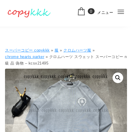
コンテンツへ移動
0
メニュー
ナ
スーパーコピー
ビ
ゲ
ー
スーパーコピー copykkk
»
服
»
クロムハーツ服
»
シ
chrome hearts parker
» クロムハーツ スウェット スーパーコピー n
級 品 偽物 – kcsx21495
ョ
ン
切
り
替
え