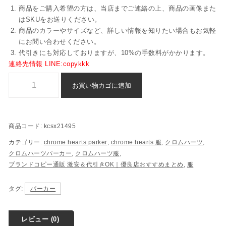
商品をご購入希望の方は、当店までご連絡の上、商品の画像また
はSKUをお送りください。
商品のカラーやサイズなど、詳しい情報を知りたい場合もお気軽
にお問い合わせください。
代引きにも対応しておりますが、10%の手数料がかかります。
連絡先情報 LINE:copykkk
クロムハーツ スウェット スーパーコピー n 級 品 偽物 - kcsx21495個
お買い物カゴに追加
商品コード:
kcsx21495
カテゴリー:
chrome hearts parker
,
chrome hearts 服
,
クロムハーツ
,
クロムハーツパーカー
,
クロムハーツ服
,
ブランドコピー通販 激安＆代引きOK｜優良店おすすめまとめ
,
服
タグ:
パーカー
レビュー (0)