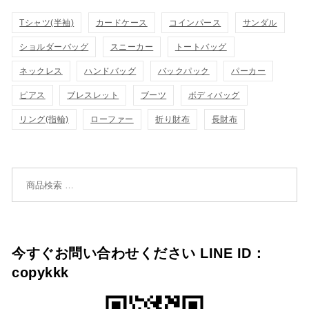
カ
カ
Tシャツ(半袖)
表
カードケース
コインパース
表
サンダル
ゴ
ゴ
ショルダーバッグ
スニーカー
トートバッグ
示
示
に
に
ネックレス
ハンドバッグ
バックパック
パーカー
追
追
ピアス
ブレスレット
ブーツ
ボディバッグ
リング(指輪)
ローファー
折り財布
長財布
加
加
検索対象:
今すぐお問い合わせください LINE ID：
copykkk