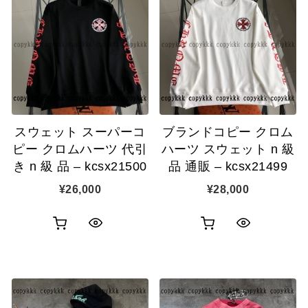
スウェット スーパーコ
ブランドコピー クロム
ピー クロムハーツ 代引
ハーツ スウェット n 級
き n 級 品 – kcsx21500
品 通販 – kcsx21499
¥
26,000
¥
28,000
お
お
ク
ク
買
買
イ
イ
い
い
ッ
ッ
物
物
ク
ク