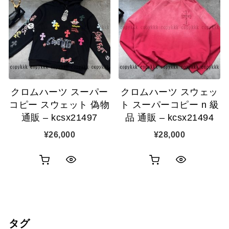
カ
カ
表
表
ゴ
ゴ
示
示
に
に
追
追
クロムハーツ スーパー
クロムハーツ スウェッ
加
加
コピー スウェット 偽物
ト スーパーコピー n 級
通販 – kcsx21497
品 通販 – kcsx21494
¥
26,000
¥
28,000
お
お
ク
ク
買
買
イ
イ
い
い
ッ
ッ
タグ
物
物
ク
ク