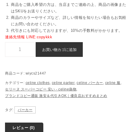
商品をご購入希望の方は、当店までご連絡の上、商品の画像また
はSKUをお送りください。
商品のカラーやサイズなど、詳しい情報を知りたい場合もお気軽
にお問い合わせください。
代引きにも対応しておりますが、10%の手数料がかかります。
連絡先情報 LINE:copykkk
ブランド コピー セリーヌ パーカー 通販 後払い - wiycs21447個
お買い物カゴに追加
商品コード:
wiycs21447
カテゴリー:
celine clothes
,
celine parker
,
celine パーカー
,
celine 服
,
セリーヌ スーパーコピー​ 安い - celine偽物
,
ブランドコピー通販 激安＆代引きOK｜優良店おすすめまとめ
タグ:
パーカー
レビュー (0)