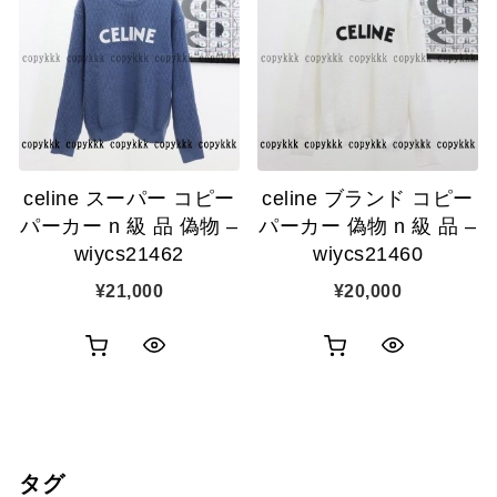
カ
カ
表
表
ゴ
ゴ
示
示
に
に
追
追
celine スーパー コピー
celine ブランド コピー
加
加
パーカー n 級 品 偽物 –
パーカー 偽物 n 級 品 –
wiycs21462
wiycs21460
¥
21,000
¥
20,000
お
お
ク
ク
買
買
イ
イ
い
い
ッ
ッ
タグ
物
物
ク
ク