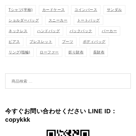
カ
カ
Tシャツ(半袖)
表
カードケース
コインパース
表
サンダル
ゴ
ゴ
ショルダーバッグ
スニーカー
トートバッグ
示
示
に
に
ネックレス
ハンドバッグ
バックパック
パーカー
追
追
ピアス
ブレスレット
ブーツ
ボディバッグ
リング(指輪)
ローファー
折り財布
長財布
加
加
検索対象:
今すぐお問い合わせください LINE ID：
copykkk