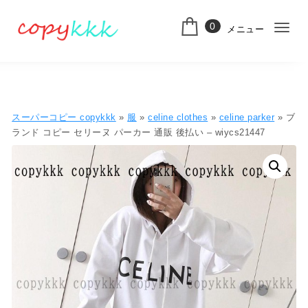
コンテンツへ移動
0
メニュー
ナ
スーパーコピー
ビ
ゲ
ー
スーパーコピー copykkk
»
服
»
celine clothes
»
celine parker
» ブ
シ
ランド コピー セリーヌ パーカー 通販 後払い – wiycs21447
ョ
ン
切
り
替
え