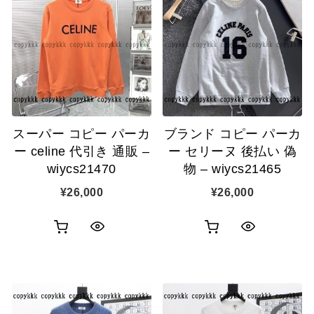
スーパー コピー パーカ
ブランド コピー パーカ
ー celine 代引き 通販 –
ー セリーヌ 後払い 偽
wiycs21470
物 – wiycs21465
¥
26,000
¥
26,000
お
お
ク
ク
買
買
イ
イ
い
い
ッ
ッ
物
物
ク
ク