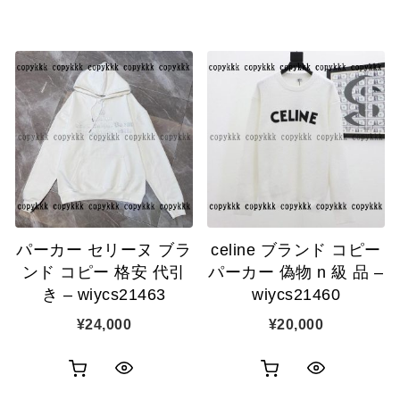
買
買
イ
イ
い
い
ッ
ッ
物
物
ク
ク
カ
カ
表
表
ゴ
ゴ
示
示
に
に
追
追
パーカー セリーヌ ブラ
celine ブランド コピー
加
加
ンド コピー 格安 代引
パーカー 偽物 n 級 品 –
き – wiycs21463
wiycs21460
¥
24,000
¥
20,000
お
お
ク
ク