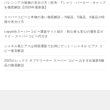
バレンシアガ偽物の見分け方｜財布・Tシャツ・パーカー・キャップ
を徹底解説【2026年最新版】
スーパーコピーと本物の違い徹底解説 – N級品、S級品、A級品の特
徴や見分け方
copykkkスーパーコピー通販サイト紹介：初心者も安心の優良店ガ
イド – スーパーコピー代引き
シャネル風ピアスは韓国通販でお得にゲット！シャネル ピアス コ
ピー​激安解説
2025ロレックス サブマリーナー スーパー コピー おすすめ最新N級
品の徹底解説