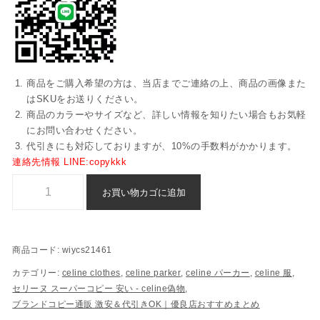
商品をご購入希望の方は、当店までご連絡の上、商品の画像また
はSKUをお送りください。
商品のカラーやサイズなど、詳しい情報を知りたい場合もお気軽
にお問い合わせください。
代引きにも対応しておりますが、10%の手数料がかかります。
連絡先情報 LINE:copykkk
パーカー スーパー コピー celine 偽物 激安 - wiycs21461個
お買い物カゴに追加
商品コード:
wiycs21461
カテゴリー:
celine clothes
,
celine parker
,
celine パーカー
,
celine 服
,
セリーヌ スーパーコピー​ 安い - celine偽物
,
ブランドコピー通販 激安＆代引きOK｜優良店おすすめまとめ