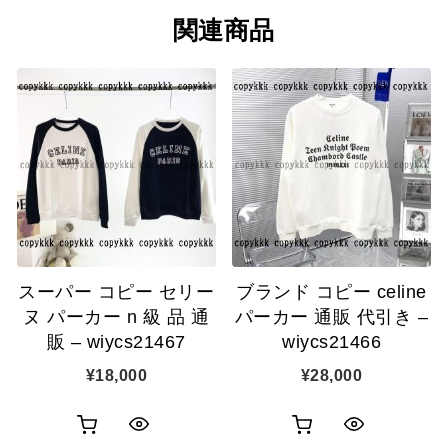
関連商品
スーパー コピー セリー
ブランド コピー celine
ヌ パーカー n 級 品 通
パーカー 通販 代引き –
販 – wiycs21467
wiycs21466
¥
18,000
¥
28,000
お
お
ク
ク