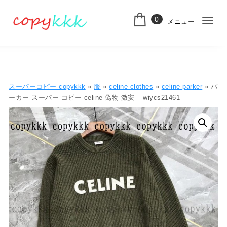
コンテンツへ移動
0
メニュー
ナ
スーパーコピー
ビ
ゲ
ー
スーパーコピー copykkk
»
服
»
celine clothes
»
celine parker
» パ
シ
ーカー スーパー コピー celine 偽物 激安 – wiycs21461
ョ
ン
切
り
替
え