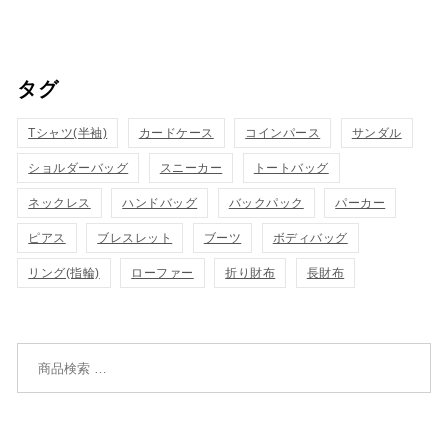
買
買
イ
イ
い
い
ッ
ッ
タグ
物
物
ク
ク
カ
カ
Tシャツ(半袖)
表
カードケース
コインパース
表
サンダル
ゴ
ゴ
ショルダーバッグ
スニーカー
トートバッグ
示
示
に
に
ネックレス
ハンドバッグ
バックパック
パーカー
追
追
ピアス
ブレスレット
ブーツ
ボディバッグ
リング(指輪)
ローファー
折り財布
長財布
加
加
検索対象: