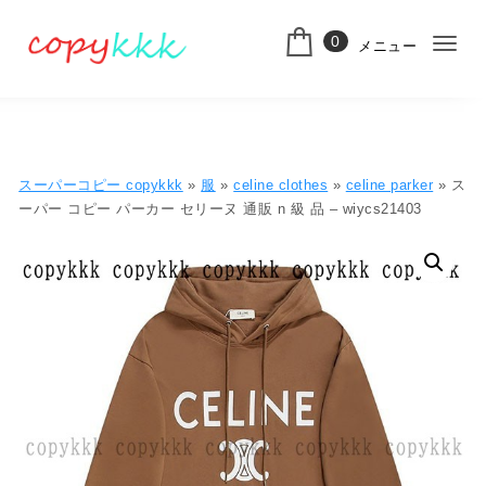
コンテンツへ移動
0
メニュー
ナ
スーパーコピー
ビ
ゲ
ー
スーパーコピー copykkk
»
服
»
celine clothes
»
celine parker
» ス
シ
ーパー コピー パーカー セリーヌ 通販 n 級 品 – wiycs21403
ョ
ン
切
り
替
え