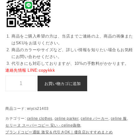
商品をご購入希望の方は、当店までご連絡の上、商品の画像また
はSKUをお送りください。
商品のカラーやサイズなど、詳しい情報を知りたい場合もお気軽
にお問い合わせください。
代引きにも対応しておりますが、10%の手数料がかかります。
連絡先情報 LINE:copykkk
スーパー コピー パーカー セリーヌ 通販 n 級 品 - wiycs21403個
お買い物カゴに追加
商品コード:
wiycs21403
カテゴリー:
celine clothes
,
celine parker
,
celine パーカー
,
celine 服
,
セリーヌ スーパーコピー​ 安い - celine偽物
,
ブランドコピー通販 激安＆代引きOK｜優良店おすすめまとめ