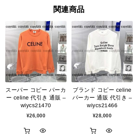
関連商品
スーパー コピー パーカ
ブランド コピー celine
ー celine 代引き 通販 –
パーカー 通販 代引き –
wiycs21470
wiycs21466
¥
26,000
¥
28,000
お
お
ク
ク