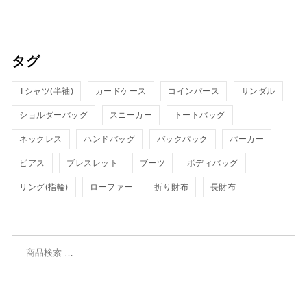
買
買
イ
イ
い
い
ッ
ッ
タグ
物
物
ク
ク
カ
カ
Tシャツ(半袖)
表
カードケース
コインパース
表
サンダル
ゴ
ゴ
ショルダーバッグ
スニーカー
トートバッグ
示
示
に
に
ネックレス
ハンドバッグ
バックパック
パーカー
追
追
ピアス
ブレスレット
ブーツ
ボディバッグ
リング(指輪)
ローファー
折り財布
長財布
加
加
検索対象: