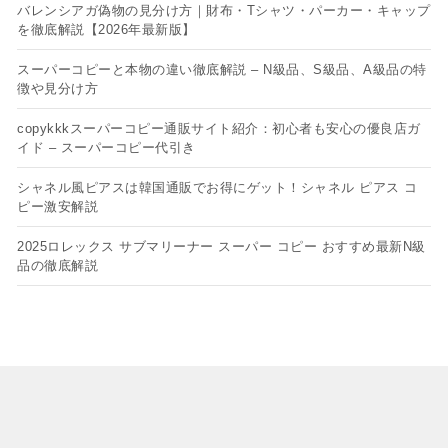
バレンシアガ偽物の見分け方｜財布・Tシャツ・パーカー・キャップ
を徹底解説【2026年最新版】
スーパーコピーと本物の違い徹底解説 – N級品、S級品、A級品の特
徴や見分け方
copykkkスーパーコピー通販サイト紹介：初心者も安心の優良店ガ
イド – スーパーコピー代引き
シャネル風ピアスは韓国通販でお得にゲット！シャネル ピアス コ
ピー​激安解説
2025ロレックス サブマリーナー スーパー コピー おすすめ最新N級
品の徹底解説