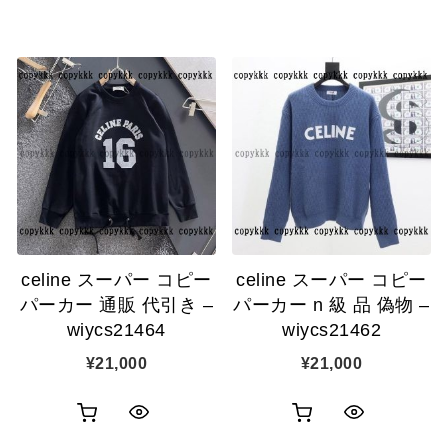
買
買
イ
イ
い
い
ッ
ッ
物
物
ク
ク
カ
カ
表
表
ゴ
ゴ
示
示
に
に
追
追
celine スーパー コピー
celine スーパー コピー
加
加
パーカー 通販 代引き –
パーカー n 級 品 偽物 –
wiycs21464
wiycs21462
¥
21,000
¥
21,000
お
お
ク
ク