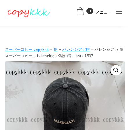
コンテンツへ移動
0
メニュー
ナ
スーパーコピー
ビ
ゲ
ー
スーパーコピー copykkk
»
帽
»
バレンシアガ帽
» バレンシアガ 帽
シ
スーパーコピー – balenciaga 偽物 帽 – asuq1507
ョ
ン
切
り
替
え