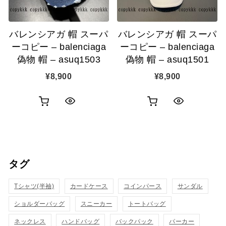
追
追
バレンシアガ 帽 スーパ
バレンシアガ 帽 スーパ
加
加
ーコピー – balenciaga
ーコピー – balenciaga
偽物 帽 – asuq1503
偽物 帽 – asuq1501
¥
8,900
¥
8,900
お
お
ク
ク
買
買
イ
イ
い
い
ッ
ッ
タグ
物
物
ク
ク
カ
カ
Tシャツ(半袖)
表
カードケース
コインパース
表
サンダル
ゴ
ゴ
ショルダーバッグ
スニーカー
トートバッグ
示
示
に
に
ネックレス
ハンドバッグ
バックパック
パーカー