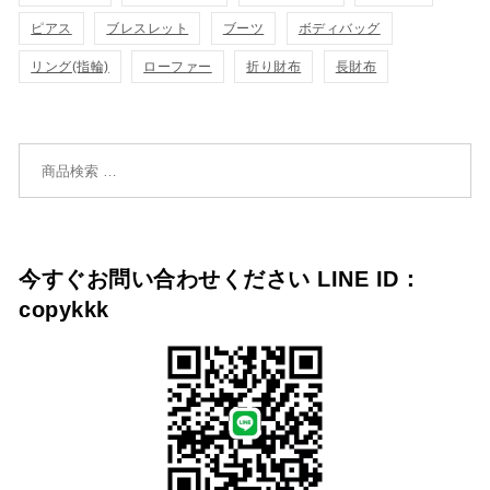
追
追
ピアス
ブレスレット
ブーツ
ボディバッグ
リング(指輪)
ローファー
折り財布
長財布
加
加
検索対象:
今すぐお問い合わせください LINE ID：
copykkk