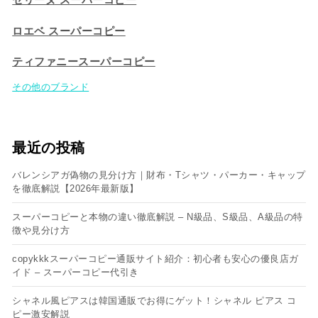
ロエベ スーパーコピー
ティファニースーパーコピー
その他のブランド
最近の投稿
バレンシアガ偽物の見分け方｜財布・Tシャツ・パーカー・キャップ
を徹底解説【2026年最新版】
スーパーコピーと本物の違い徹底解説 – N級品、S級品、A級品の特
徴や見分け方
copykkkスーパーコピー通販サイト紹介：初心者も安心の優良店ガ
イド – スーパーコピー代引き
シャネル風ピアスは韓国通販でお得にゲット！シャネル ピアス コ
ピー​激安解説