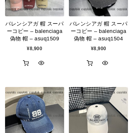
バレンシアガ 帽 スーパ
バレンシアガ 帽 スーパ
ーコピー – balenciaga
ーコピー – balenciaga
偽物 帽 – asuq1509
偽物 帽 – asuq1504
¥
8,900
¥
8,900
お
お
ク
ク
買
買
イ
イ
い
い
ッ
ッ
物
物
ク
ク
カ
カ
表
表
ゴ
ゴ
示
示
に
に