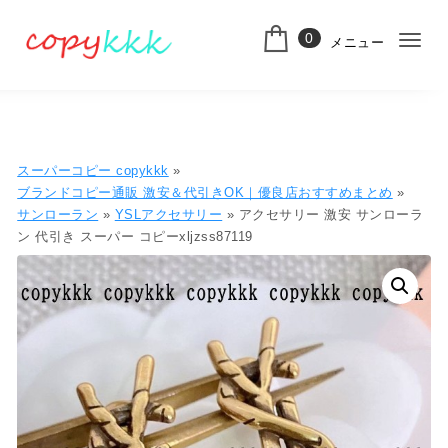
コンテンツへ移動
0
メニュー
ナ
スーパーコピー
ビ
ゲ
ー
スーパーコピー copykkk
»
シ
ブランドコピー通販 激安＆代引きOK｜優良店おすすめまとめ
»
サンローラン
»
YSLアクセサリー
» アクセサリー 激安 サンローラ
ョ
ン 代引き スーパー コピーxljzss87119
ン
切
り
替
え