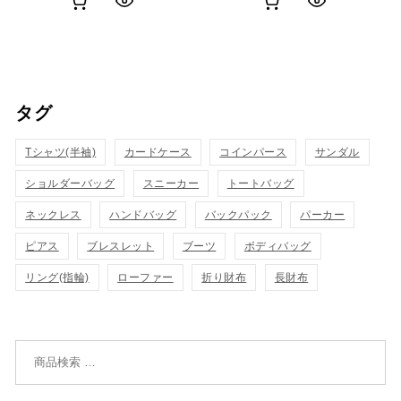
お
お
ク
ク
買
買
イ
イ
い
い
ッ
ッ
タグ
物
物
ク
ク
カ
カ
Tシャツ(半袖)
表
カードケース
コインパース
表
サンダル
ゴ
ゴ
ショルダーバッグ
スニーカー
トートバッグ
示
示
に
に
ネックレス
ハンドバッグ
バックパック
パーカー
追
追
ピアス
ブレスレット
ブーツ
ボディバッグ
リング(指輪)
ローファー
折り財布
長財布
加
加
検索対象: