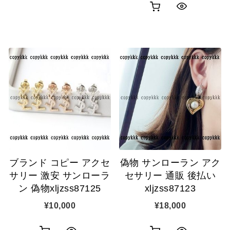
お
ク
買
イ
買
イ
い
ッ
い
ッ
物
ク
物
ク
カ
表
カ
表
ゴ
示
ゴ
示
に
に
追
追
加
ブランド コピー アクセ
偽物 サンローラン アク
加
サリー 激安 サンローラ
セサリー 通販 後払い
ン 偽物xljzss87125
xljzss87123
¥
10,000
¥
18,000