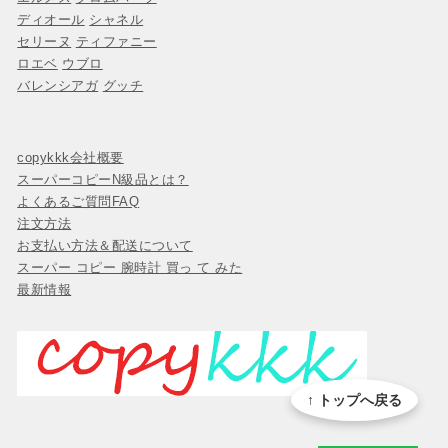
ディオール
シャネル
セリーヌ
ティファニー
ロエベ
ウブロ
バレンシアガ
グッチ
copykkk会社概要
スーパーコピーN級品とは？
よくあるご質問FAQ
注文方法
お支払い方法＆配送について
スーパー コピー 腕時計 買っ て みた
最新情報
↑ トップへ戻る