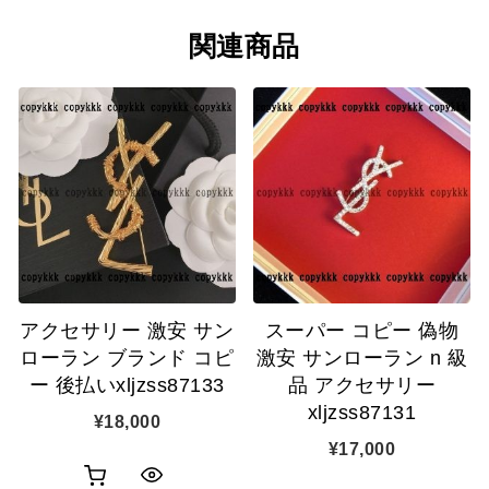
関連商品
アクセサリー 激安 サン
スーパー コピー 偽物
ローラン ブランド コピ
激安 サンローラン n 級
ー 後払いxljzss87133
品 アクセサリー
xljzss87131
¥
18,000
¥
17,000
お
ク