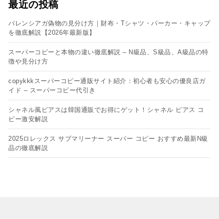
最近の投稿
バレンシアガ偽物の見分け方｜財布・Tシャツ・パーカー・キャップ
を徹底解説【2026年最新版】
スーパーコピーと本物の違い徹底解説 – N級品、S級品、A級品の特
徴や見分け方
copykkkスーパーコピー通販サイト紹介：初心者も安心の優良店ガ
イド – スーパーコピー代引き
シャネル風ピアスは韓国通販でお得にゲット！シャネル ピアス コ
ピー​激安解説
2025ロレックス サブマリーナー スーパー コピー おすすめ最新N級
品の徹底解説