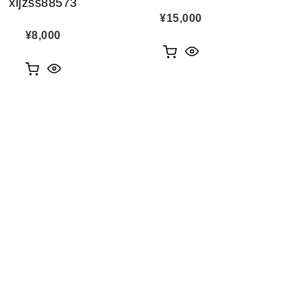
xljzss88573
¥
15,000
¥
8,000