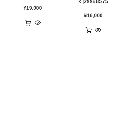
xljzss88575
¥
19,000
¥
16,000