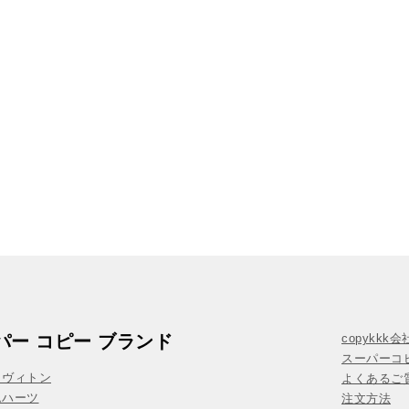
パー コピー ブランド
copykkk
スーパーコ
イヴィトン
よくあるご質
ムハーツ
注文方法