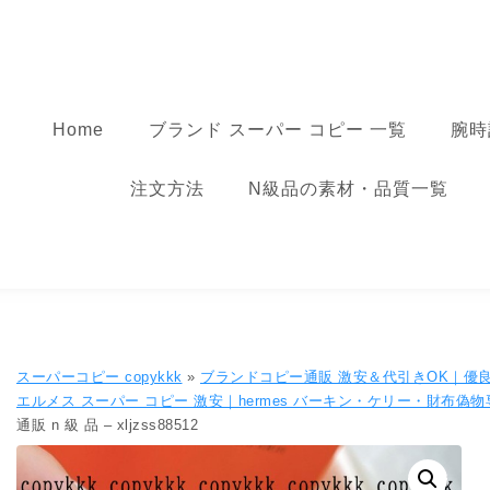
コンテンツへ移動
スーパーコピー
Home
ブランド スーパー コピー 一覧
腕時
注文方法
N級品の素材・品質一覧
スーパーコピー copykkk
»
ブランドコピー通販 激安＆代引きOK｜優
エルメス スーパー コピー 激安｜hermes バーキン・ケリー・財布偽
通販 n 級 品 – xljzss88512