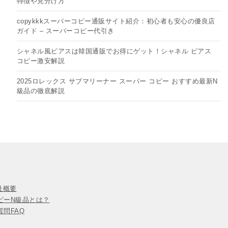
特徴や見分け方
copykkkスーパーコピー通販サイト紹介：初心者も安心の優良店
ガイド – スーパーコピー代引き
シャネル風ピアスは韓国通販でお得にゲット！シャネル ピアス
コピー​激安解説
2025ロレックス サブマリーナー スーパー コピー おすすめ最新N
級品の徹底解説
会社概要
ピーN級品とは？
問FAQ