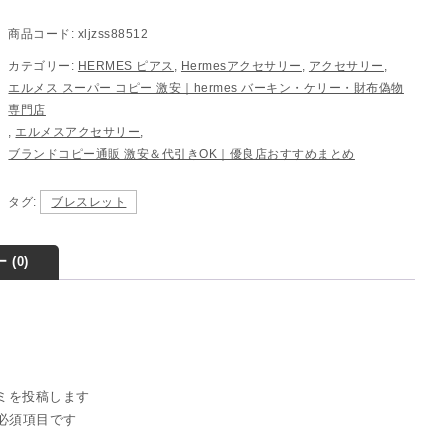
商品コード:
xljzss88512
カテゴリー:
HERMES ピアス
,
Hermesアクセサリー
,
アクセサリー
,
エルメス スーパー コピー 激安｜hermes バーキン・ケリー・財布偽物
専門店
,
エルメスアクセサリー
,
ブランドコピー通販 激安＆代引きOK｜優良店おすすめまとめ
タグ:
ブレスレット
 (0)
の口コミを投稿します
必須項目です