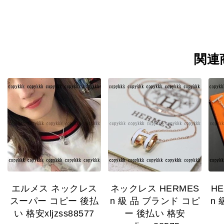
関連
エルメス ネックレス
ネックレス HERMES
H
スーパー コピー 後払
n 級 品 ブランド コピ
n
い 格安xljzss88577
ー 後払い 格安