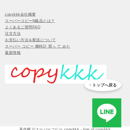
copykkk会社概要
スーパーコピーN級品とは？
よくあるご質問FAQ
注文方法
お支払い方法＆配送について
スーパー コピー 腕時計 買っ て みた
最新情報
↑ トップへ戻る
著作權 ©
スーパーコピー copykkk
- line id:copykkk