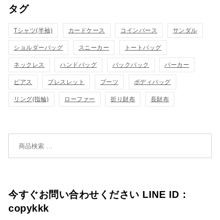
タグ
物
物
ク
ク
カ
カ
Tシャツ(半袖)
表
カードケース
コインパース
表
サンダル
ゴ
ゴ
ショルダーバッグ
スニーカー
トートバッグ
示
示
に
に
ネックレス
ハンドバッグ
バックパック
パーカー
追
追
ピアス
ブレスレット
ブーツ
ボディバッグ
リング(指輪)
ローファー
折り財布
長財布
加
加
検索対象:
今すぐお問い合わせください LINE ID：
copykkk