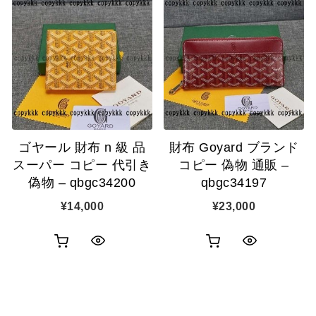
物
物
ク
ク
カ
カ
表
表
ゴ
ゴ
示
示
に
に
追
追
ゴヤール 財布 n 級 品
財布 Goyard ブランド
加
加
スーパー コピー 代引き
コピー 偽物 通販 –
偽物 – qbgc34200
qbgc34197
¥
14,000
¥
23,000
お
お
ク
ク
買
買
イ
イ
い
い
ッ
ッ