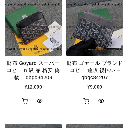
財布 Goyard スーパー
財布 ゴヤール ブランド
コピー n 級 品 格安 偽
コピー 通販 後払い –
物 – qbgc34209
qbgc34207
¥
12,000
¥
9,000
お
お
ク
ク
買
買
イ
イ
い
い
ッ
ッ