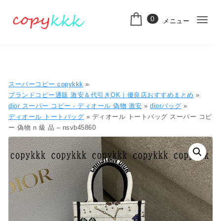
コンテンツへ移動
0
メニュー
ナ
スーパーコピー
ビ
ゲ
ー
スーパーコピー copykkk
»
シ
ブランドコピー通販 激安＆代引きOK｜優良店おすすめまとめ
»
dior スーパー コピー​ - ディオール 偽物​ 激安
»
diorバッグ
»
ョ
ディオール トートバッグ
» ディオール トートバッグ スーパー コピ
ー 偽物 n 級 品 – nsvb45860
ン
切
り
替
え