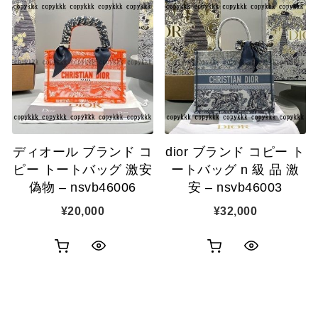
物
物
ク
ク
カ
カ
表
表
ゴ
ゴ
示
示
に
に
追
追
ディオール ブランド コ
dior ブランド コピー ト
加
加
ピー トートバッグ 激安
ートバッグ n 級 品 激
偽物 – nsvb46006
安 – nsvb46003
¥
20,000
¥
32,000
お
お
ク
ク
買
買
イ
イ
い
い
ッ
ッ