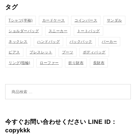
タグ
物
物
ク
ク
カ
カ
Tシャツ(半袖)
表
カードケース
コインパース
表
サンダル
ゴ
ゴ
ショルダーバッグ
スニーカー
トートバッグ
示
示
に
に
ネックレス
ハンドバッグ
バックパック
パーカー
追
追
ピアス
ブレスレット
ブーツ
ボディバッグ
リング(指輪)
ローファー
折り財布
長財布
加
加
検索対象:
今すぐお問い合わせください LINE ID：
copykkk