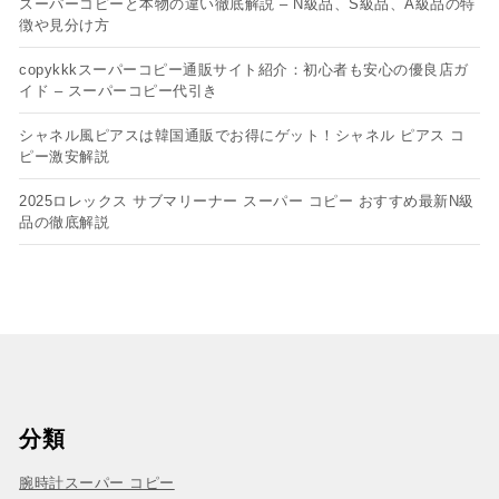
スーパーコピーと本物の違い徹底解説 – N級品、S級品、A級品の特
徴や見分け方
copykkkスーパーコピー通販サイト紹介：初心者も安心の優良店ガ
イド – スーパーコピー代引き
シャネル風ピアスは韓国通販でお得にゲット！シャネル ピアス コ
ピー​激安解説
2025ロレックス サブマリーナー スーパー コピー おすすめ最新N級
品の徹底解説
分類
腕時計スーパー コピー