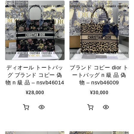
ディオール トートバッ
ブランド コピー dior ト
グ ブランド コピー 偽
ートバッグ n 級 品 偽
物 n 級 品 – nsvb46014
物 – nsvb46009
¥
28,000
¥
30,000
お
お
ク
ク
買
買
イ
イ
い
い
ッ
ッ