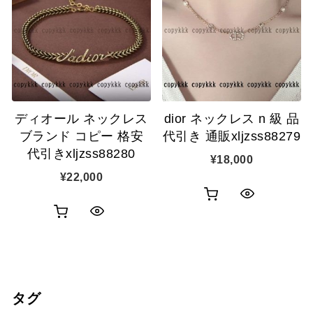
カ
カ
表
表
ゴ
ゴ
示
示
に
に
追
追
ディオール ネックレス
dior ネックレス n 級 品
加
加
ブランド コピー 格安
代引き 通販xljzss88279
代引きxljzss88280
¥
18,000
¥
22,000
お
ク
お
ク
買
イ
買
イ
い
ッ
い
ッ
物
ク
タグ
物
ク
カ
表