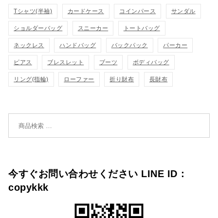
カ
Tシャツ(半袖)
表
カードケース
コインパース
サンダル
ゴ
示
ゴ
ショルダーバッグ
スニーカー
トートバッグ
示
に
に
ネックレス
ハンドバッグ
バックパック
パーカー
追
追
ピアス
ブレスレット
ブーツ
ボディバッグ
加
リング(指輪)
ローファー
折り財布
長財布
加
検索対象:
今すぐお問い合わせください LINE ID：
copykkk