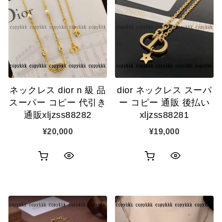
ネックレス dior n 級 品
dior ネックレス スーパ
スーパー コピー 代引き
ー コピー 通販 後払い
通販xljzss88282
xljzss88281
¥
20,000
¥
19,000
お
お
ク
ク
買
買
イ
イ
い
い
ッ
ッ
物
物
ク
ク