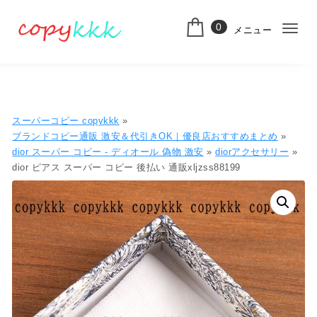
コンテンツへ移動
0
メニュー
ナ
スーパーコピー
ビ
ゲ
ー
スーパーコピー copykkk
»
シ
ブランドコピー通販 激安＆代引きOK｜優良店おすすめまとめ
»
dior スーパー コピー​ - ディオール 偽物​ 激安
»
diorアクセサリー
»
ョ
dior ピアス スーパー コピー 後払い 通販xljzss88199
ン
切
り
替
え