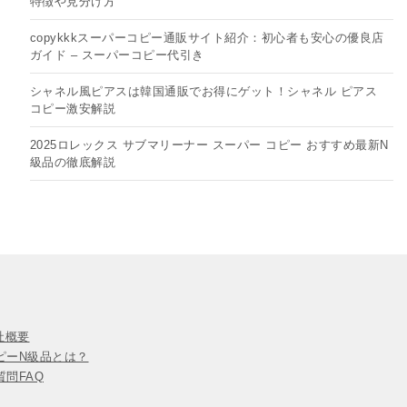
特徴や見分け方
copykkkスーパーコピー通販サイト紹介：初心者も安心の優良店
ガイド – スーパーコピー代引き
シャネル風ピアスは韓国通販でお得にゲット！シャネル ピアス
コピー​激安解説
2025ロレックス サブマリーナー スーパー コピー おすすめ最新N
級品の徹底解説
会社概要
ピーN級品とは？
問FAQ