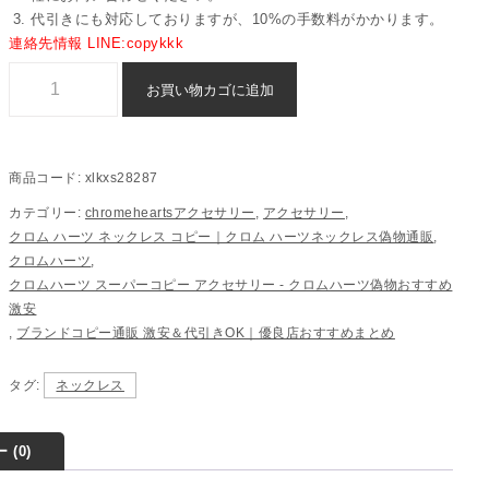
代引きにも対応しておりますが、10%の手数料がかかります。
連絡先情報 LINE:copykkk
クロムハーツ スーパー コピー 25SSアクセサリー 偽物 通販 - xlkxs282
お買い物カゴに追加
商品コード:
xlkxs28287
カテゴリー:
chromeheartsアクセサリー
,
アクセサリー
,
クロム ハーツ ネックレス コピー​｜クロム ハーツネックレス偽物​通販​
,
クロムハーツ
,
クロムハーツ スーパーコピー アクセサリー - クロムハーツ偽物おすすめ
激安
,
ブランドコピー通販 激安＆代引きOK｜優良店おすすめまとめ
タグ:
ネックレス
 (0)