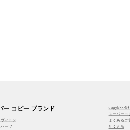
パー コピー ブランド
copykkk
スーパーコ
イヴィトン
よくあるご質
ムハーツ
注文方法