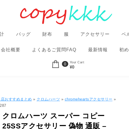
計
バッグ
財布
服
アクセサリー
ベ
会社概要
よくあるご質問FAQ
最新情報
初め
Your Cart
0
¥0
良店おすすめまとめ
»
クロムハーツ
»
chromeheartsアクセサリー
»
287
クロムハーツ スーパー コピー
25SSアクセサリー 偽物 通販 –