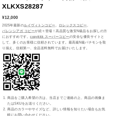
XLKXS28287
¥
12,000
2025年最新の
ルイヴィトンコピー
、
ロレックスコピー
、
バレンシアガ コピー
が続々登場！高品質な激安N級品をお探しの方
におすすめです。
copykkk スーパーコピー
の安全な優良サイトと
して、多くのお客様に信頼されています。最高級N級パチモンを取
り揃え、信頼第一、全品送料無料でお届けいたします。
商品をご購入希望の方は、当店までご連絡の上、商品の画像ま
たはSKUをお送りください。
商品のカラーやサイズなど、詳しい情報を知りたい場合もお気
軽にお問い合わせください。