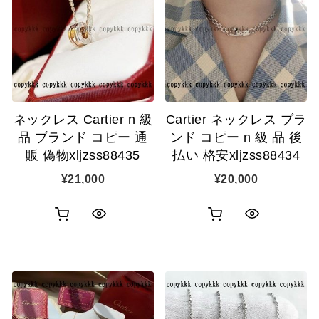
ネックレス Cartier n 級
Cartier ネックレス ブラ
品 ブランド コピー 通
ンド コピー n 級 品 後
販 偽物xljzss88435
払い 格安xljzss88434
¥
21,000
¥
20,000
お
お
ク
ク
買
買
イ
イ
い
い
ッ
ッ
物
物
ク
ク