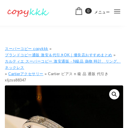
コンテンツへ移動
0
メニュー
ナ
スーパーコピー
ビ
ゲ
ー
スーパーコピー copykkk
»
シ
ブランドコピー通販 激安＆代引きOK｜優良店おすすめまとめ
»
カルティエ スーパーコピー 激安通販 - N級品 偽物​ 時計、リング、
ョ
ネックレス
»
Cartierアクセサリー
» Cartier ピアス n 級 品 通販 代引き
ン
xljzss88347
切
り
替
え