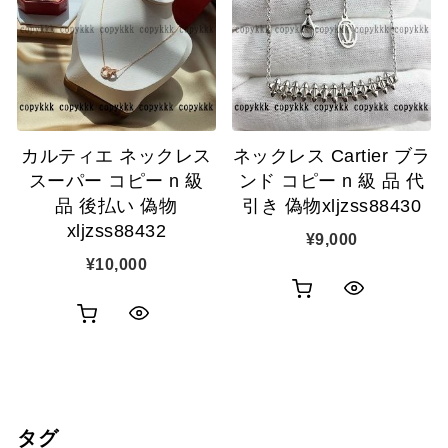
カ
カ
表
表
ゴ
ゴ
示
示
に
に
追
追
カルティエ ネックレス
ネックレス Cartier ブラ
加
加
スーパー コピー n 級
ンド コピー n 級 品 代
品 後払い 偽物
引き 偽物xljzss88430
xljzss88432
¥
9,000
¥
10,000
お
ク
お
ク
買
イ
買
イ
い
ッ
い
ッ
物
ク
タグ
物
ク
カ