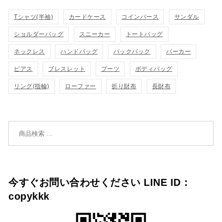
表
カ
Tシャツ(半袖)
表
カードケース
コインパース
サンダル
ゴ
示
ゴ
ショルダーバッグ
スニーカー
トートバッグ
示
に
に
ネックレス
ハンドバッグ
バックパック
パーカー
追
追
ピアス
ブレスレット
ブーツ
ボディバッグ
加
リング(指輪)
ローファー
折り財布
長財布
加
検索対象:
今すぐお問い合わせください LINE ID：
copykkk