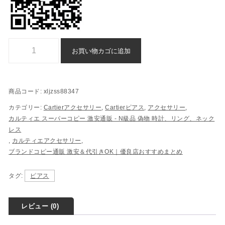
Cartier ピアス n 級 品 通販 代引きxljzss88347個
お買い物カゴに追加
商品コード:
xljzss88347
カテゴリー:
Cartierアクセサリー
,
Cartierピアス
,
アクセサリー
,
カルティエ スーパーコピー 激安通販 - N級品 偽物​ 時計、リング、ネック
レス
,
カルティエアクセサリー
,
ブランドコピー通販 激安＆代引きOK｜優良店おすすめまとめ
タグ:
ピアス
レビュー (0)