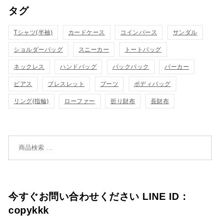
タグ
物
物
ク
ク
カ
カ
Tシャツ(半袖)
表
カードケース
コインパース
表
サンダル
ゴ
ゴ
ショルダーバッグ
スニーカー
トートバッグ
示
示
に
に
ネックレス
ハンドバッグ
バックパック
パーカー
追
追
ピアス
ブレスレット
ブーツ
ボディバッグ
リング(指輪)
ローファー
折り財布
長財布
加
加
検索対象:
今すぐお問い合わせください LINE ID：
copykkk