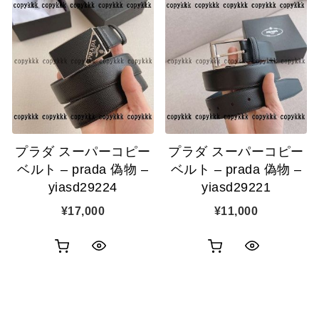
物
物
ク
ク
カ
カ
表
表
ゴ
ゴ
示
示
に
に
追
追
プラダ スーパーコピー
プラダ スーパーコピー
加
加
ベルト – prada 偽物 –
ベルト – prada 偽物 –
yiasd29224
yiasd29221
¥
17,000
¥
11,000
お
お
ク
ク
買
買
イ
イ
い
い
ッ
ッ