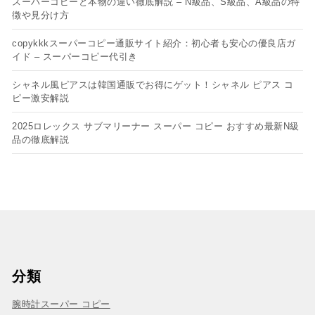
スーパーコピーと本物の違い徹底解説 – N級品、S級品、A級品の特
徴や見分け方
copykkkスーパーコピー通販サイト紹介：初心者も安心の優良店ガ
イド – スーパーコピー代引き
シャネル風ピアスは韓国通販でお得にゲット！シャネル ピアス コ
ピー​激安解説
2025ロレックス サブマリーナー スーパー コピー おすすめ最新N級
品の徹底解説
分類
腕時計スーパー コピー