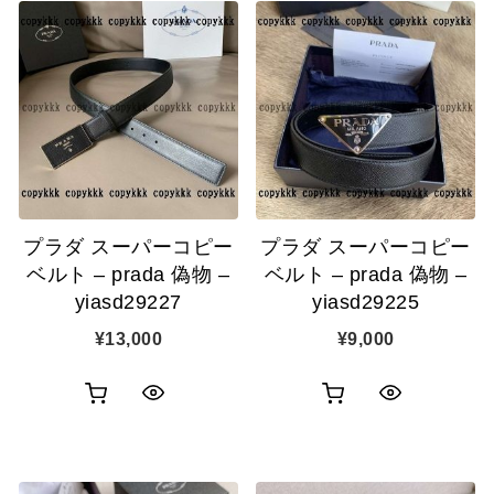
プラダ スーパーコピー
プラダ スーパーコピー
ベルト – prada 偽物 –
ベルト – prada 偽物 –
yiasd29227
yiasd29225
¥
13,000
¥
9,000
お
お
ク
ク
買
買
イ
イ
い
い
ッ
ッ