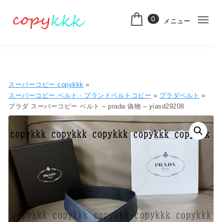
コンテンツへ移動
0
メニュー
ナ
スーパーコピー
ビ
ゲ
ー
スーパーコピー copykkk
»
シ
スーパーコピー ベルト - ブランドベルトコピー
»
プラダベルト
»
プラダ スーパーコピー ベルト – prada 偽物 – yiasd29208
ョ
ン
切
り
替
え