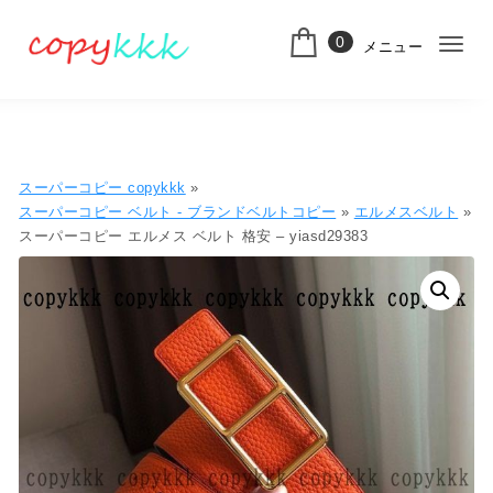
コンテンツへ移動
0
メニュー
ナ
スーパーコピー
ビ
ゲ
ー
スーパーコピー copykkk
»
シ
スーパーコピー ベルト - ブランドベルトコピー
»
エルメスベルト
»
スーパーコピー エルメス ベルト 格安 – yiasd29383
ョ
ン
切
り
替
え