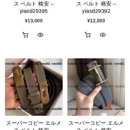
ス ベルト 格安 –
ス ベルト 格安 –
yiasd29395
yiasd29392
¥
13,000
¥
12,000
お
お
ク
ク
買
買
イ
イ
い
い
ッ
ッ
物
物
ク
ク
カ
カ
表
表
ゴ
ゴ
示
示
に
に
追
追
スーパーコピー エルメ
スーパーコピー エルメ
加
加