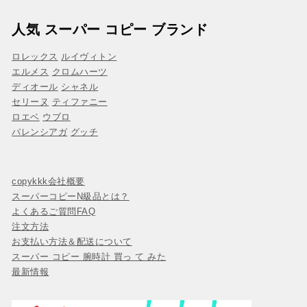
人気 スーパー コピー ブランド
ロレックス
ルイヴィトン
エルメス
クロムハーツ
ディオール
シャネル
セリーヌ
ティファニー
ロエベ
ウブロ
バレンシアガ
グッチ
copykkk会社概要
スーパーコピーN級品とは？
よくあるご質問FAQ
注文方法
お支払い方法＆配送について
スーパー コピー 腕時計 買っ て みた
最新情報