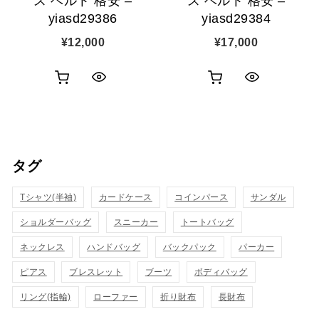
ス ベルト 格安 –
ス ベルト 格安 –
yiasd29386
yiasd29384
¥
12,000
¥
17,000
お
お
ク
ク
買
買
イ
イ
い
い
ッ
ッ
タグ
物
物
ク
ク
カ
カ
Tシャツ(半袖)
表
カードケース
コインパース
表
サンダル
ゴ
ゴ
ショルダーバッグ
スニーカー
トートバッグ
示
示
に
に
ネックレス
ハンドバッグ
バックパック
パーカー
追
追
ピアス
ブレスレット
ブーツ
ボディバッグ
リング(指輪)
ローファー
折り財布
長財布
加
加