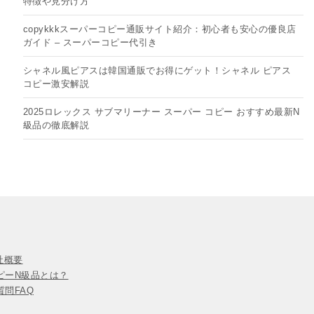
特徴や見分け方
copykkkスーパーコピー通販サイト紹介：初心者も安心の優良店
ガイド – スーパーコピー代引き
シャネル風ピアスは韓国通販でお得にゲット！シャネル ピアス
コピー​激安解説
2025ロレックス サブマリーナー スーパー コピー おすすめ最新N
級品の徹底解説
会社概要
ピーN級品とは？
問FAQ