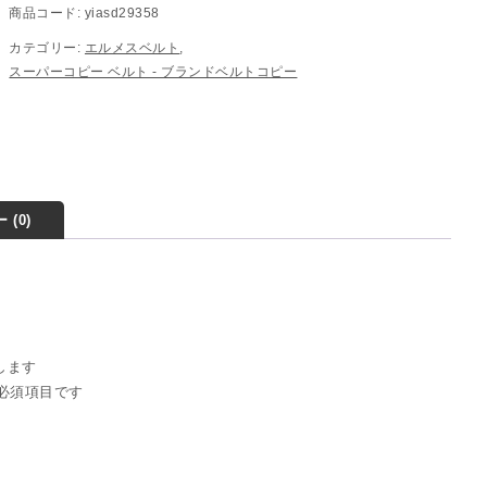
商品コード:
yiasd29358
カテゴリー:
エルメスベルト
,
スーパーコピー ベルト - ブランドベルトコピー
 (0)
稿します
必須項目です