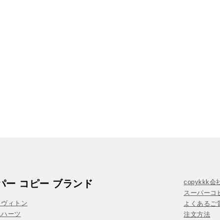
パー コピー ブランド
copykkk
スーパーコ
イヴィトン
よくあるご質
ムハーツ
注文方法