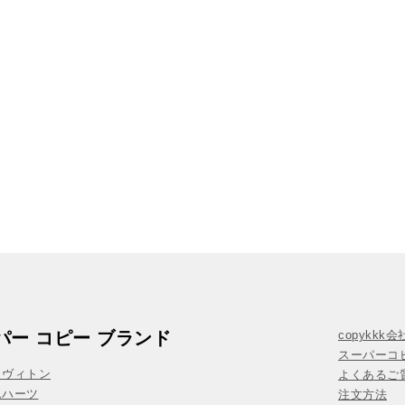
パー コピー ブランド
copykkk
スーパーコ
イヴィトン
よくあるご質
ムハーツ
注文方法