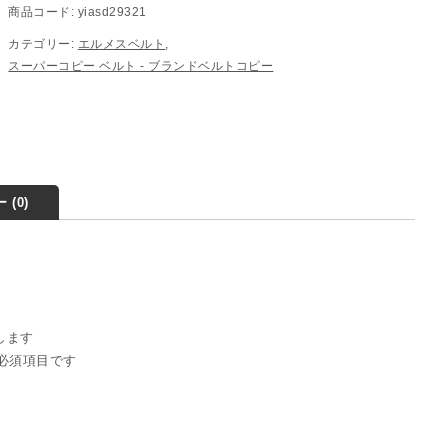
商品コード:
yiasd29321
カテゴリー:
エルメスベルト
,
スーパーコピー ベルト - ブランドベルトコピー
 (0)
稿します
必須項目です