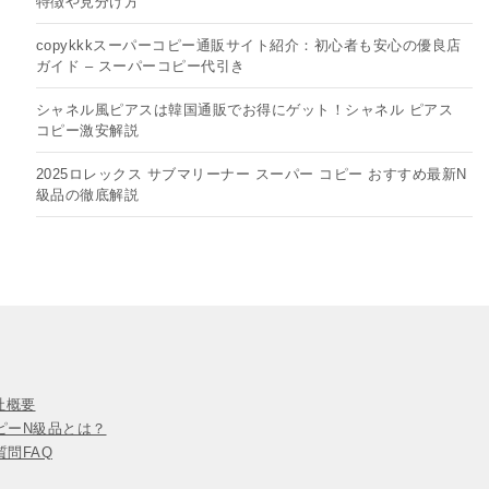
特徴や見分け方
copykkkスーパーコピー通販サイト紹介：初心者も安心の優良店
ガイド – スーパーコピー代引き
シャネル風ピアスは韓国通販でお得にゲット！シャネル ピアス
コピー​激安解説
2025ロレックス サブマリーナー スーパー コピー おすすめ最新N
級品の徹底解説
会社概要
ピーN級品とは？
問FAQ