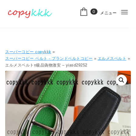
コンテンツへ移動
0
メニュー
ナ
スーパーコピー
ビ
ゲ
ー
スーパーコピー copykkk
»
シ
スーパーコピー ベルト - ブランドベルトコピー
»
エルメスベルト
»
エルメスベルトn級品偽物激安 – yiasd29252
ョ
ン
切
り
替
え