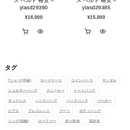
ス ベルト 格安 –
ス ベルト 格安 –
yiasd29390
yiasd29385
¥
16,000
¥
15,000
お
お
ク
ク
買
買
イ
イ
い
い
ッ
ッ
タグ
物
物
ク
ク
カ
カ
Tシャツ(半袖)
表
カードケース
コインパース
表
サンダル
ゴ
ゴ
ショルダーバッグ
スニーカー
トートバッグ
示
示
に
に
ネックレス
ハンドバッグ
バックパック
パーカー
追
追
ピアス
ブレスレット
ブーツ
ボディバッグ
リング(指輪)
ローファー
折り財布
長財布
加
加