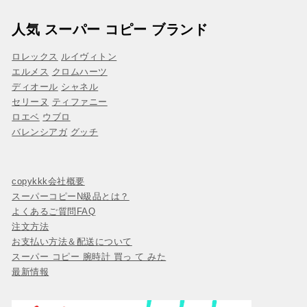
人気 スーパー コピー ブランド
ロレックス
ルイヴィトン
エルメス
クロムハーツ
ディオール
シャネル
セリーヌ
ティファニー
ロエベ
ウブロ
バレンシアガ
グッチ
copykkk会社概要
スーパーコピーN級品とは？
よくあるご質問FAQ
注文方法
お支払い方法＆配送について
スーパー コピー 腕時計 買っ て みた
最新情報