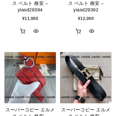
ス ベルト 格安 –
ス ベルト 格安 –
yiasd29394
yiasd29392
¥
11,000
¥
12,000
お
お
ク
ク
買
買
イ
イ
い
い
ッ
ッ
物
物
ク
ク
カ
カ
表
表
ゴ
ゴ
示
示
に
に
追
追
スーパーコピー エルメ
スーパーコピー エルメ
加
加