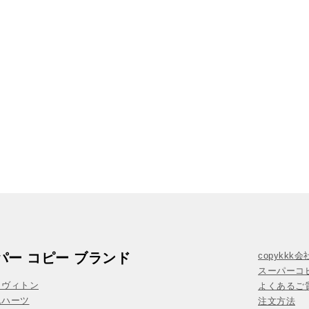
パー コピー ブランド
copykkk
スーパーコ
イヴィトン
よくあるご質
ムハーツ
注文方法