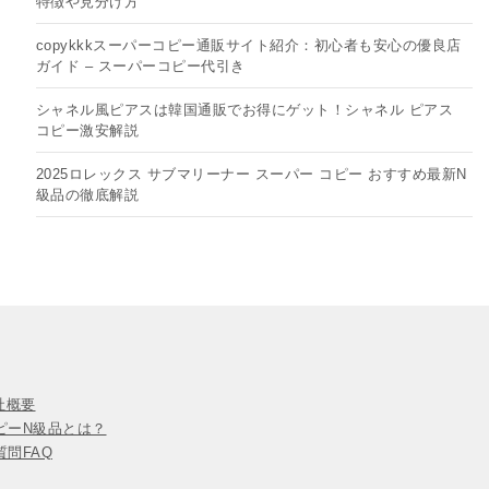
特徴や見分け方
copykkkスーパーコピー通販サイト紹介：初心者も安心の優良店
ガイド – スーパーコピー代引き
シャネル風ピアスは韓国通販でお得にゲット！シャネル ピアス
コピー​激安解説
2025ロレックス サブマリーナー スーパー コピー おすすめ最新N
級品の徹底解説
会社概要
ピーN級品とは？
問FAQ