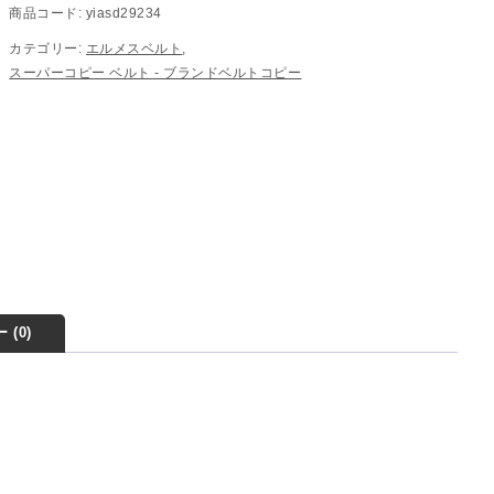
商品コード:
yiasd29234
カテゴリー:
エルメスベルト
,
スーパーコピー ベルト - ブランドベルトコピー
 (0)