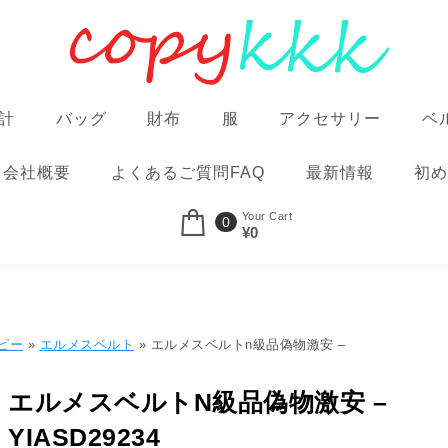
計
バッグ
財布
服
アクセサリー
ベ
会社概要
よくあるご質問FAQ
最新情報
初め
Your Cart
0
¥0
ピー
»
エルメスベルト
» エルメスベルトn級品偽物激安 –
エルメスベルトN級品偽物激安 –
YIASD29234