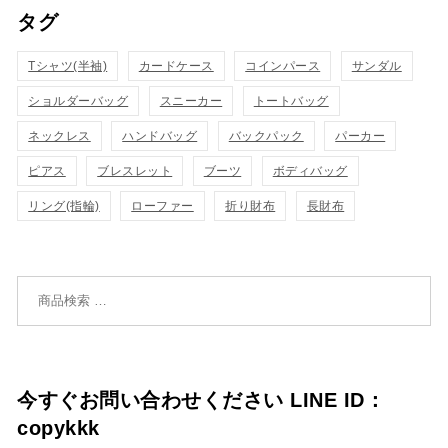
タグ
物
物
ク
ク
カ
カ
Tシャツ(半袖)
表
カードケース
コインパース
表
サンダル
ゴ
ゴ
ショルダーバッグ
スニーカー
トートバッグ
示
示
に
に
ネックレス
ハンドバッグ
バックパック
パーカー
追
追
ピアス
ブレスレット
ブーツ
ボディバッグ
リング(指輪)
ローファー
折り財布
長財布
加
加
検索対象:
今すぐお問い合わせください LINE ID：
copykkk