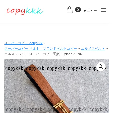
コンテンツへ移動
0
メニュー
ナ
スーパーコピー
ビ
ゲ
ー
スーパーコピー copykkk
»
シ
スーパーコピー ベルト - ブランドベルトコピー
»
エルメスベルト
»
エルメスベルト スーパーコピー通販 – yiasd29296
ョ
ン
切
り
替
え