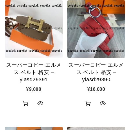
スーパーコピー エルメ
スーパーコピー エルメ
ス ベルト 格安 –
ス ベルト 格安 –
yiasd29391
yiasd29390
¥
9,000
¥
16,000
お
お
ク
ク
買
買
イ
イ
い
い
ッ
ッ