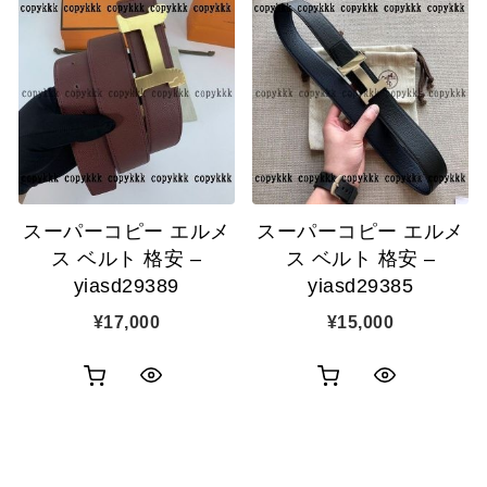
物
物
ク
ク
カ
カ
表
表
ゴ
ゴ
示
示
に
に
追
追
スーパーコピー エルメ
スーパーコピー エルメ
加
加
ス ベルト 格安 –
ス ベルト 格安 –
yiasd29389
yiasd29385
¥
17,000
¥
15,000
お
お
ク
ク
買
買
イ
イ
い
い
ッ
ッ