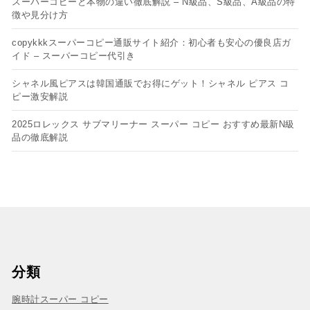
スーパーコピーと本物の違い徹底解説 – N級品、S級品、A級品の特
徴や見分け方
copykkkスーパーコピー通販サイト紹介：初心者も安心の優良店ガ
イド – スーパーコピー代引き
シャネル風ピアスは韓国通販でお得にゲット！シャネル ピアス コ
ピー​激安解説
2025ロレックス サブマリーナー スーパー コピー おすすめ最新N級
品の徹底解説
分類
腕時計スーパー コピー