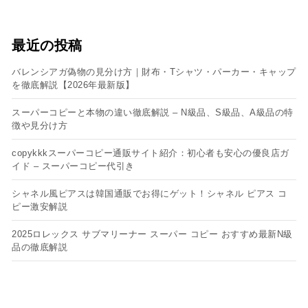
最近の投稿
バレンシアガ偽物の見分け方｜財布・Tシャツ・パーカー・キャップ
を徹底解説【2026年最新版】
スーパーコピーと本物の違い徹底解説 – N級品、S級品、A級品の特
徴や見分け方
copykkkスーパーコピー通販サイト紹介：初心者も安心の優良店ガ
イド – スーパーコピー代引き
シャネル風ピアスは韓国通販でお得にゲット！シャネル ピアス コ
ピー​激安解説
2025ロレックス サブマリーナー スーパー コピー おすすめ最新N級
品の徹底解説