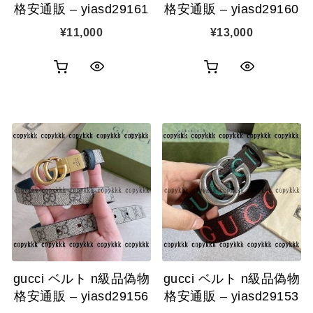
格安通販 – yiasd29161
格安通販 – yiasd29160
¥
11,000
¥
13,000
お
お
ク
ク
買
買
イ
イ
い
い
ッ
ッ
物
物
ク
ク
カ
カ
表
表
ゴ
ゴ
示
示
に
に
追
追
gucci ベルト n級品偽物
gucci ベルト n級品偽物
加
加
格安通販 – yiasd29156
格安通販 – yiasd29153