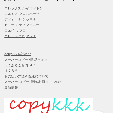
ロレックス
ルイヴィトン
エルメス
クロムハーツ
ディオール
シャネル
セリーヌ
ティファニー
ロエベ
ウブロ
バレンシアガ
グッチ
copykkk会社概要
スーパーコピーN級品とは？
よくあるご質問FAQ
注文方法
お支払い方法＆配送について
スーパー コピー 腕時計 買っ て みた
最新情報