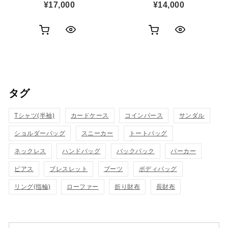
¥
17,000
¥
14,000
お
お
ク
ク
買
買
イ
イ
い
い
ッ
ッ
タグ
物
物
ク
ク
カ
カ
Tシャツ(半袖)
表
カードケース
コインパース
表
サンダル
ゴ
ゴ
ショルダーバッグ
スニーカー
トートバッグ
示
示
に
に
ネックレス
ハンドバッグ
バックパック
パーカー
追
追
ピアス
ブレスレット
ブーツ
ボディバッグ
リング(指輪)
ローファー
折り財布
長財布
加
加
検索対象: