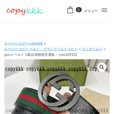
コンテンツへ移動
0
メニュー
ナ
スーパーコピー
ビ
ゲ
ー
スーパーコピー copykkk
»
シ
スーパーコピー ベルト - ブランドベルトコピー
»
グッチベルト
»
gucci ベルト n級品偽物格安通販 – yiasd29142
ョ
ン
切
り
替
え