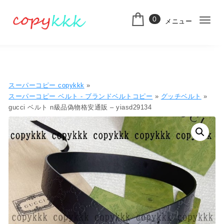
コンテンツへ移動
0
メニュー
ナ
スーパーコピー
ビ
ゲ
ー
スーパーコピー copykkk
»
シ
スーパーコピー ベルト - ブランドベルトコピー
»
グッチベルト
»
gucci ベルト n級品偽物格安通販 – yiasd29134
ョ
ン
切
り
替
え