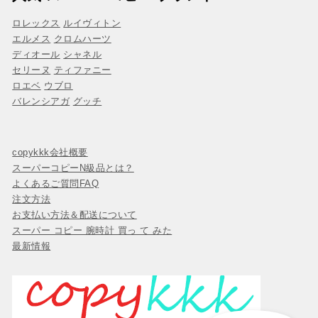
ロレックス
ルイヴィトン
エルメス
クロムハーツ
ディオール
シャネル
セリーヌ
ティファニー
ロエベ
ウブロ
バレンシアガ
グッチ
copykkk会社概要
スーパーコピーN級品とは？
よくあるご質問FAQ
注文方法
お支払い方法＆配送について
スーパー コピー 腕時計 買っ て みた
最新情報