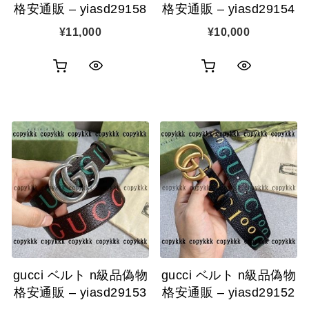
格安通販 – yiasd29158
格安通販 – yiasd29154
¥
11,000
¥
10,000
お
お
ク
ク
買
買
イ
イ
い
い
ッ
ッ
物
物
ク
ク
カ
カ
表
表
ゴ
ゴ
示
示
に
に
追
追
gucci ベルト n級品偽物
gucci ベルト n級品偽物
加
加
格安通販 – yiasd29153
格安通販 – yiasd29152