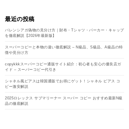
最近の投稿
バレンシアガ偽物の見分け方｜財布・Tシャツ・パーカー・キャップ
を徹底解説【2026年最新版】
スーパーコピーと本物の違い徹底解説 – N級品、S級品、A級品の特
徴や見分け方
copykkkスーパーコピー通販サイト紹介：初心者も安心の優良店ガ
イド – スーパーコピー代引き
シャネル風ピアスは韓国通販でお得にゲット！シャネル ピアス コ
ピー​激安解説
2025ロレックス サブマリーナー スーパー コピー おすすめ最新N級
品の徹底解説