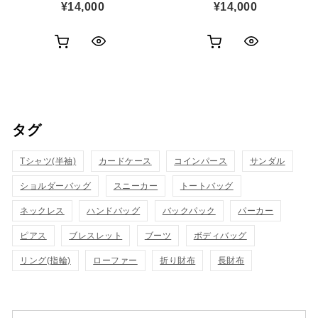
¥
14,000
¥
14,000
お
お
ク
ク
買
買
イ
イ
い
い
ッ
ッ
タグ
物
物
ク
ク
カ
カ
Tシャツ(半袖)
表
カードケース
コインパース
表
サンダル
ゴ
ゴ
ショルダーバッグ
スニーカー
トートバッグ
示
示
に
に
ネックレス
ハンドバッグ
バックパック
パーカー
追
追
ピアス
ブレスレット
ブーツ
ボディバッグ
リング(指輪)
ローファー
折り財布
長財布
加
加
検索対象: