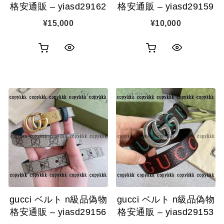
格安通販 – yiasd29162
格安通販 – yiasd29159
¥
15,000
¥
10,000
お
お
ク
ク
買
買
イ
イ
い
い
ッ
ッ
物
物
ク
ク
カ
カ
表
表
ゴ
ゴ
示
示
に
に
追
追
gucci ベルト n級品偽物
gucci ベルト n級品偽物
加
加
格安通販 – yiasd29156
格安通販 – yiasd29153