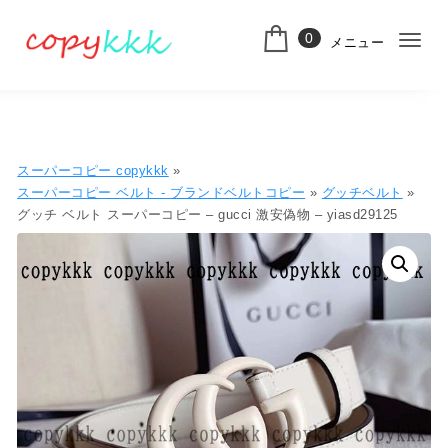
コンテンツへ移動
0
メニュー
ナ
スーパーコピー
ビ
ゲ
ー
スーパーコピー copykkk
»
シ
スーパーコピー ベルト - ブランドベルトコピー
»
グッチベルト
»
グッチ ベルト スーパーコピー – gucci 激安偽物 – yiasd29125
ョ
ン
切
り
替
え