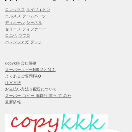
ロレックス
ルイヴィトン
エルメス
クロムハーツ
ディオール
シャネル
セリーヌ
ティファニー
ロエベ
ウブロ
バレンシアガ
グッチ
copykkk会社概要
スーパーコピーN級品とは？
よくあるご質問FAQ
注文方法
お支払い方法＆配送について
スーパー コピー 腕時計 買っ て みた
最新情報