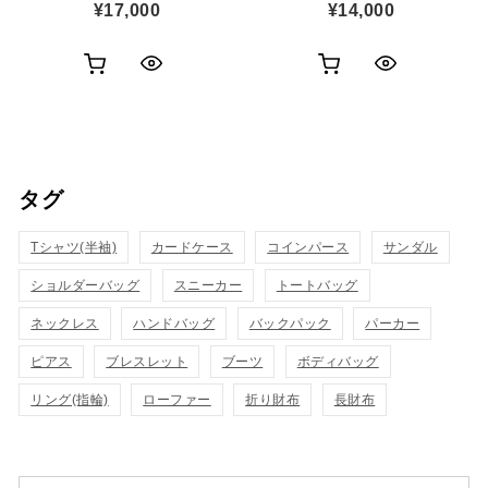
¥
17,000
¥
14,000
お
お
ク
ク
買
買
イ
イ
い
い
ッ
ッ
タグ
物
物
ク
ク
カ
カ
Tシャツ(半袖)
表
カードケース
コインパース
表
サンダル
ゴ
ゴ
ショルダーバッグ
スニーカー
トートバッグ
示
示
に
に
ネックレス
ハンドバッグ
バックパック
パーカー
追
追
ピアス
ブレスレット
ブーツ
ボディバッグ
リング(指輪)
ローファー
折り財布
長財布
加
加
検索対象: