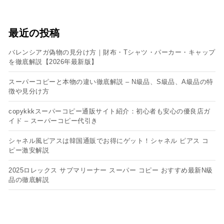
最近の投稿
バレンシアガ偽物の見分け方｜財布・Tシャツ・パーカー・キャップ
を徹底解説【2026年最新版】
スーパーコピーと本物の違い徹底解説 – N級品、S級品、A級品の特
徴や見分け方
copykkkスーパーコピー通販サイト紹介：初心者も安心の優良店ガ
イド – スーパーコピー代引き
シャネル風ピアスは韓国通販でお得にゲット！シャネル ピアス コ
ピー​激安解説
2025ロレックス サブマリーナー スーパー コピー おすすめ最新N級
品の徹底解説