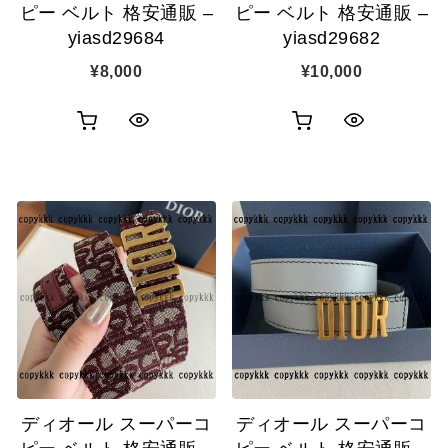
ピー ベルト 格安通販 –
ピー ベルト 格安通販 –
yiasd29684
yiasd29682
¥
8,000
¥
10,000
お
お
ク
ク
買
買
イ
イ
い
い
ッ
ッ
物
物
ク
ク
カ
カ
表
表
ゴ
ゴ
示
示
に
に
追
追
ディオール スーパーコ
ディオール スーパーコ
加
加