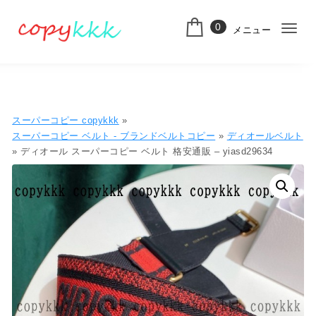
コンテンツへ移動
0
メニュー
ナ
スーパーコピー
ビ
ゲ
ー
スーパーコピー copykkk
»
シ
スーパーコピー ベルト - ブランドベルトコピー
»
ディオールベルト
» ディオール スーパーコピー ベルト 格安通販 – yiasd29634
ョ
ン
切
り
替
え