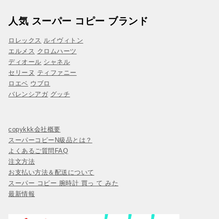
人気 スーパー コピー ブランド
ロレックス
ルイヴィトン
エルメス
クロムハーツ
ディオール
シャネル
セリーヌ
ティファニー
ロエベ
ウブロ
バレンシアガ
グッチ
copykkk会社概要
スーパーコピーN級品とは？
よくあるご質問FAQ
注文方法
お支払い方法＆配送について
スーパー コピー 腕時計 買っ て みた
最新情報