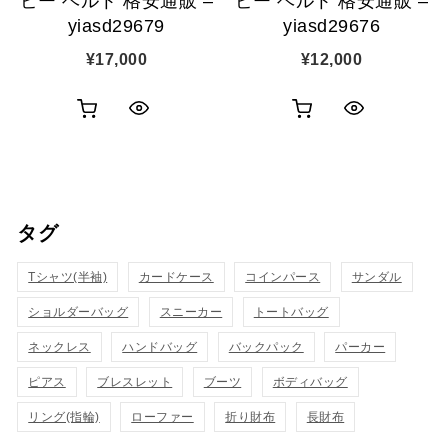
ピー ベルト 格安通販 –
ピー ベルト 格安通販 –
yiasd29679
yiasd29676
¥
17,000
¥
12,000
お
お
ク
ク
買
買
イ
イ
い
い
ッ
ッ
タグ
物
物
ク
ク
カ
カ
Tシャツ(半袖)
表
カードケース
コインパース
表
サンダル
ゴ
ゴ
ショルダーバッグ
スニーカー
トートバッグ
示
示
に
に
ネックレス
ハンドバッグ
バックパック
パーカー
追
追
ピアス
ブレスレット
ブーツ
ボディバッグ
リング(指輪)
ローファー
折り財布
長財布
加
加