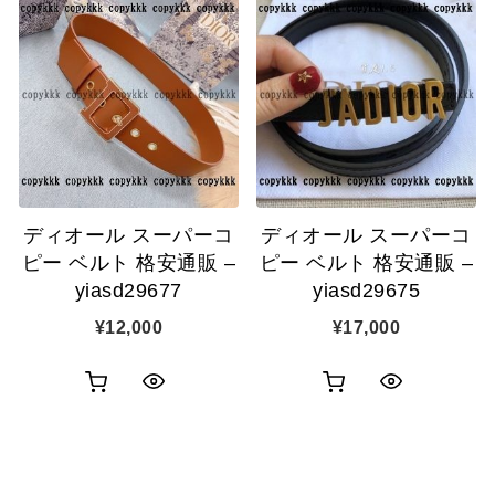
物
物
ク
ク
カ
カ
表
表
ゴ
ゴ
示
示
に
に
追
追
ディオール スーパーコ
ディオール スーパーコ
加
加
ピー ベルト 格安通販 –
ピー ベルト 格安通販 –
yiasd29677
yiasd29675
¥
12,000
¥
17,000
お
お
ク
ク
買
買
イ
イ
い
い
ッ
ッ