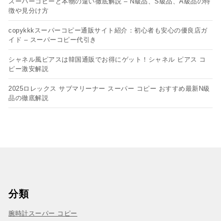
スーパーコピーと本物の違い徹底解説 – N級品、S級品、A級品の特
徴や見分け方
copykkkスーパーコピー通販サイト紹介：初心者も安心の優良店ガ
イド – スーパーコピー代引き
シャネル風ピアスは韓国通販でお得にゲット！シャネル ピアス コ
ピー​激安解説
2025ロレックス サブマリーナー スーパー コピー おすすめ最新N級
品の徹底解説
分類
腕時計スーパー コピー