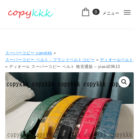
コンテンツへ移動
0
メニュー
ナ
スーパーコピー
ビ
ゲ
ー
スーパーコピー copykkk
»
シ
スーパーコピー ベルト - ブランドベルトコピー
»
ディオールベルト
» ディオール スーパーコピー ベルト 格安通販 – yiasd29613
ョ
ン
切
り
替
え