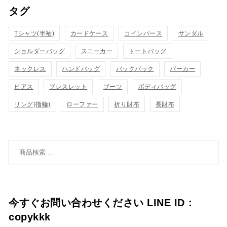
タグ
物
物
ク
ク
カ
カ
Tシャツ(半袖)
表
カードケース
コインパース
表
サンダル
ゴ
ゴ
ショルダーバッグ
スニーカー
トートバッグ
示
示
に
に
ネックレス
ハンドバッグ
バックパック
パーカー
追
追
ピアス
ブレスレット
ブーツ
ボディバッグ
リング(指輪)
ローファー
折り財布
長財布
加
加
検索対象:
今すぐお問い合わせください LINE ID：
copykkk