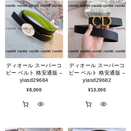
ディオール スーパーコ
ディオール スーパーコ
ピー ベルト 格安通販 –
ピー ベルト 格安通販 –
yiasd29684
yiasd29682
¥
8,000
¥
10,000
お
お
ク
ク
買
買
イ
イ
い
い
ッ
ッ