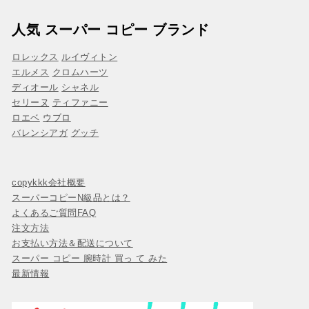
人気 スーパー コピー ブランド
ロレックス
ルイヴィトン
エルメス
クロムハーツ
ディオール
シャネル
セリーヌ
ティファニー
ロエベ
ウブロ
バレンシアガ
グッチ
copykkk会社概要
スーパーコピーN級品とは？
よくあるご質問FAQ
注文方法
お支払い方法＆配送について
スーパー コピー 腕時計 買っ て みた
最新情報