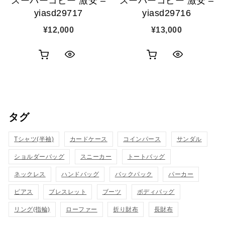
スーパーコピー 激安 –
スーパーコピー 激安 –
yiasd29717
yiasd29716
¥
12,000
¥
13,000
お
お
ク
ク
買
買
イ
イ
い
い
ッ
ッ
タグ
物
物
ク
ク
カ
カ
Tシャツ(半袖)
表
カードケース
コインパース
表
サンダル
ゴ
ゴ
ショルダーバッグ
スニーカー
トートバッグ
示
示
に
に
ネックレス
ハンドバッグ
バックパック
パーカー
追
追
ピアス
ブレスレット
ブーツ
ボディバッグ
リング(指輪)
ローファー
折り財布
長財布
加
加