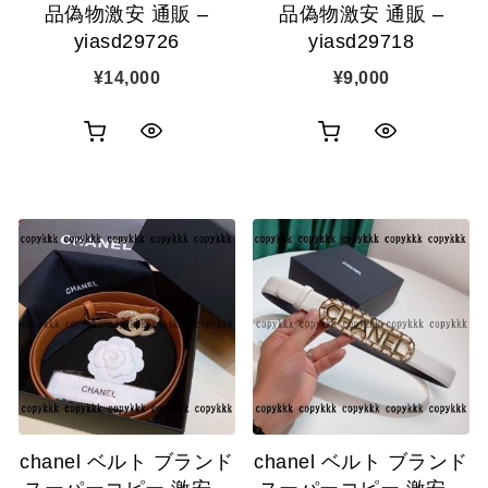
品偽物激安 通販 –
品偽物激安 通販 –
yiasd29726
yiasd29718
¥
14,000
¥
9,000
お
お
ク
ク
買
買
イ
イ
い
い
ッ
ッ
物
物
ク
ク
カ
カ
表
表
ゴ
ゴ
示
示
に
に
追
追
chanel ベルト ブランド
chanel ベルト ブランド
加
加