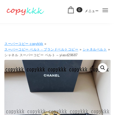
コンテンツへ移動
0
メニュー
ナ
スーパーコピー
ビ
ゲ
ー
スーパーコピー copykkk
»
シ
スーパーコピー ベルト - ブランドベルトコピー
»
シャネルベルト
»
シャネル スーパーコピー ベルト – yiasd29687
ョ
ン
切
り
替
え