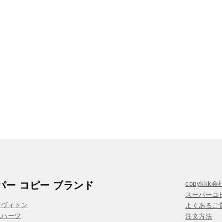
パー コピー ブランド
copykkk
スーパーコ
イヴィトン
よくあるご質
ムハーツ
注文方法