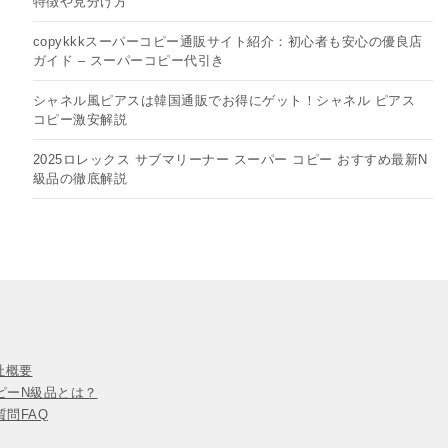
特徴や見分け方
copykkkスーパーコピー通販サイト紹介：初心者も安心の優良店
ガイド – スーパーコピー代引き
シャネル風ピアスは韓国通販でお得にゲット！シャネル ピアス
コピー​激安解説
2025ロレックス サブマリーナー スーパー コピー おすすめ最新N
級品の徹底解説
会社概要
ピーN級品とは？
問FAQ