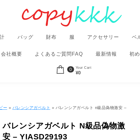
計
バッグ
財布
服
アクセサリー
ベ
会社概要
よくあるご質問FAQ
最新情報
初め
Your Cart
0
¥0
ピー
»
バレンシアガベルト
» バレンシアガベルト n級品偽物激安 –
バレンシアガベルト N級品偽物激
安 – YIASD29193