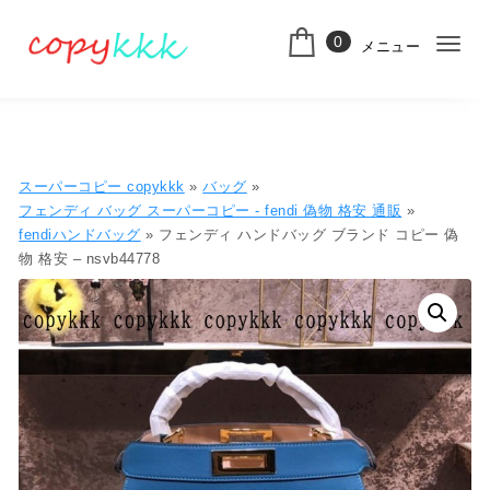
コンテンツへ移動
0
メニュー
ナ
スーパーコピー
ビ
ゲ
ー
スーパーコピー copykkk
»
バッグ
»
シ
フェンディ バッグ スーパーコピー - fendi 偽物 格安 通販
»
fendiハンドバッグ
» フェンディ ハンドバッグ ブランド コピー 偽
ョ
物 格安 – nsvb44778
ン
切
り
替
え