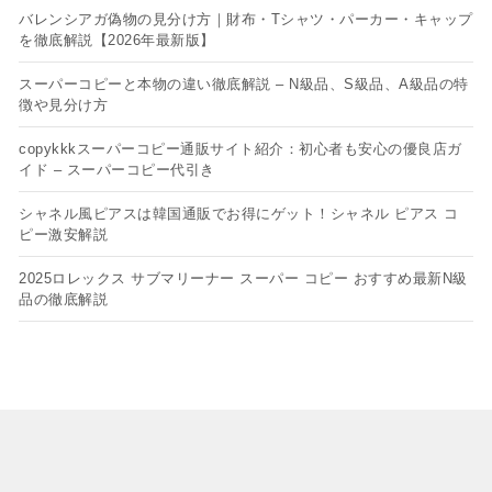
バレンシアガ偽物の見分け方｜財布・Tシャツ・パーカー・キャップ
を徹底解説【2026年最新版】
スーパーコピーと本物の違い徹底解説 – N級品、S級品、A級品の特
徴や見分け方
copykkkスーパーコピー通販サイト紹介：初心者も安心の優良店ガ
イド – スーパーコピー代引き
シャネル風ピアスは韓国通販でお得にゲット！シャネル ピアス コ
ピー​激安解説
2025ロレックス サブマリーナー スーパー コピー おすすめ最新N級
品の徹底解説