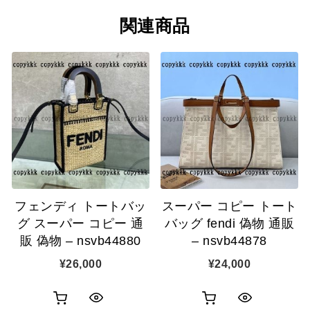
関連商品
フェンディ トートバッ
スーパー コピー トート
グ スーパー コピー 通
バッグ fendi 偽物 通販
販 偽物 – nsvb44880
– nsvb44878
¥
26,000
¥
24,000
お
お
ク
ク