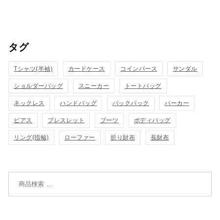
買
買
イ
イ
い
い
ッ
ッ
タグ
物
物
ク
ク
カ
カ
Tシャツ(半袖)
表
カードケース
コインパース
表
サンダル
ゴ
ゴ
ショルダーバッグ
スニーカー
トートバッグ
示
示
に
に
ネックレス
ハンドバッグ
バックパック
パーカー
追
追
ピアス
ブレスレット
ブーツ
ボディバッグ
リング(指輪)
ローファー
折り財布
長財布
加
加
検索対象: