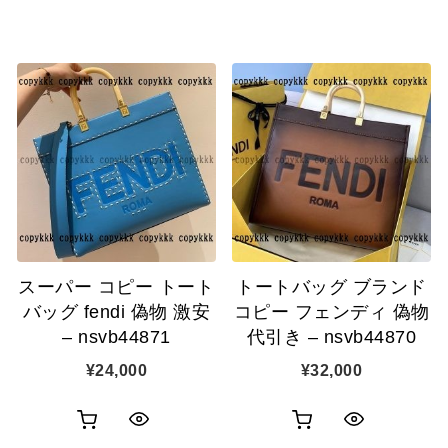
買
買
イ
イ
い
い
ッ
ッ
物
物
ク
ク
カ
カ
表
表
ゴ
ゴ
示
示
に
に
追
追
スーパー コピー トート
トートバッグ ブランド
加
加
バッグ fendi 偽物 激安
コピー フェンディ 偽物
– nsvb44871
代引き – nsvb44870
¥
24,000
¥
32,000
お
お
ク
ク