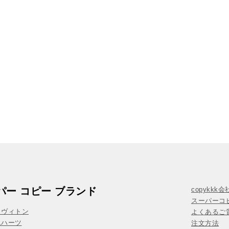
パー コピー ブランド
copykkk
スーパーコ
イヴィトン
よくあるご質
ムハーツ
注文方法