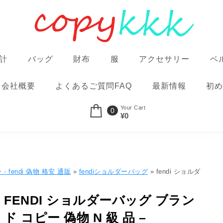
計
バッグ
財布
服
アクセサリー
ベ
会社概要
よくあるご質問FAQ
最新情報
初め
Your Cart
0
¥0
fendi 偽物 格安 通販
»
fendiショルダーバッグ
» fendi ショルダ
FENDI ショルダーバッグ ブラン
ド コピー 偽物 N 級 品 –