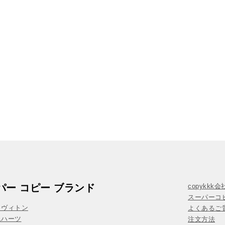
パー コピー ブランド
copykkk
スーパーコ
イヴィトン
よくあるご質
ムハーツ
注文方法