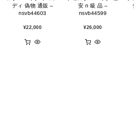
ディ 偽物 通販 –
安 n 級 品 –
nsvb44603
nsvb44599
¥
22,000
¥
26,000