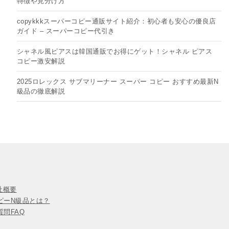
特徴や見分け方
copykkkスーパーコピー通販サイト紹介：初心者も安心の優良店
ガイド – スーパーコピー代引き
シャネル風ピアスは韓国通販でお得にゲット！シャネル ピアス
コピー​激安解説
2025ロレックス サブマリーナー スーパー コピー おすすめ最新N
級品の徹底解説
会社概要
ピーN級品とは？
問FAQ