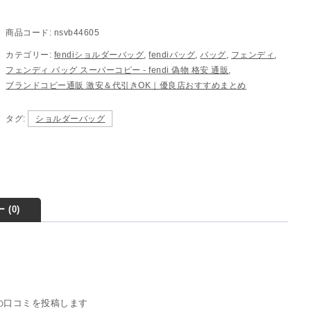
商品コード:
nsvb44605
カテゴリー:
fendiショルダーバッグ
,
fendiバッグ
,
バッグ
,
フェンディ
,
フェンディ バッグ スーパーコピー - fendi 偽物 格安 通販
,
ブランドコピー通販 激安＆代引きOK｜優良店おすすめまとめ
タグ:
ショルダーバッグ
 (0)
5” の口コミを投稿します