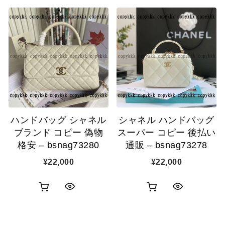
ハンドバッグ シャネル
シャネル ハンドバッグ
ブランド コピー 偽物
スーパー コピー 後払い
格安 – bsnag73280
通販 – bsnag73278
¥
22,000
¥
22,000
お
お
ク
ク
買
買
イ
イ
い
い