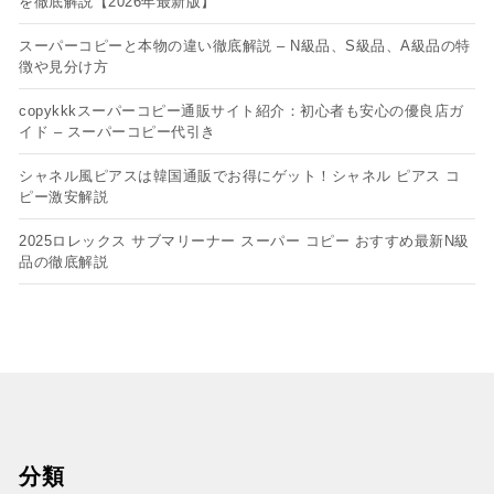
を徹底解説【2026年最新版】
スーパーコピーと本物の違い徹底解説 – N級品、S級品、A級品の特
徴や見分け方
copykkkスーパーコピー通販サイト紹介：初心者も安心の優良店ガ
イド – スーパーコピー代引き
シャネル風ピアスは韓国通販でお得にゲット！シャネル ピアス コ
ピー​激安解説
2025ロレックス サブマリーナー スーパー コピー おすすめ最新N級
品の徹底解説
分類