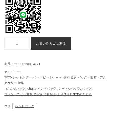
シャネル ハンドバッグ ブランド コピー n 級 品 格安 後払い - bsnag7
お買い物カゴに追加
商品コード:
bsnag73271
カテゴリー:
2025 シャネル スーパー コピー｜chanel 偽物 激安 バッグ・財布・アク
セサリー 特集
,
chanelバッグ
,
chanelハンドバッグ
,
シャネルバッグ
,
バッグ
,
ブランドコピー通販 激安＆代引きOK｜優良店おすすめまとめ
タグ:
ハンドバッグ