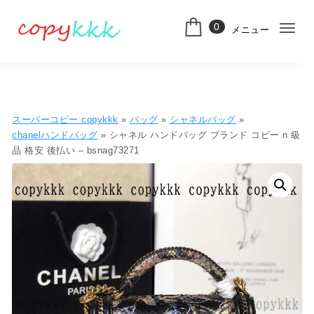
コンテンツへ移動
0
メニュー
ナ
スーパーコピー
ビ
ゲ
ー
スーパーコピー copykkk
»
バッグ
»
シャネルバッグ
»
シ
chanelハンドバッグ
» シャネル ハンドバッグ ブランド コピー n 級
品 格安 後払い – bsnag73271
ョ
ン
切
り
替
え