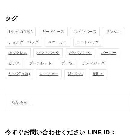
い
ッ
物
ク
タグ
物
ク
カ
表
カ
Tシャツ(半袖)
表
カードケース
コインパース
サンダル
ゴ
示
ゴ
ショルダーバッグ
スニーカー
トートバッグ
示
に
に
ネックレス
ハンドバッグ
バックパック
パーカー
追
追
ピアス
ブレスレット
ブーツ
ボディバッグ
加
リング(指輪)
ローファー
折り財布
長財布
加
検索対象:
今すぐお問い合わせください LINE ID：