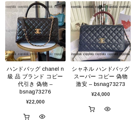
ッ
ッ
物
物
ク
ク
カ
カ
表
表
ゴ
ゴ
示
示
に
に
追
追
ハンドバッグ chanel n
シャネル ハンドバッグ
加
加
級 品 ブランド コピー
スーパー コピー 偽物
代引き 偽物 –
激安 – bsnag73273
bsnag73276
¥
24,000
¥
22,000
お
ク
お
ク
買
イ
買
イ
い
ッ