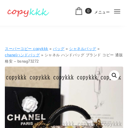
コンテンツへ移動
0
メニュー
ナ
スーパーコピー
ビ
ゲ
ー
スーパーコピー copykkk
»
バッグ
»
シャネルバッグ
»
シ
chanelハンドバッグ
» シャネル ハンドバッグ ブランド コピー 通販
格安 – bsnag73272
ョ
ン
切
り
替
え