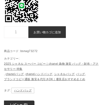
シャネル ハンドバッグ ブランド コピー 通販 格安 - bsnag73272個
お買い物カゴに追加
商品コード:
bsnag73272
カテゴリー:
2025 シャネル スーパー コピー｜chanel 偽物 激安 バッグ・財布・アク
セサリー 特集
,
chanelバッグ
,
chanelハンドバッグ
,
シャネルバッグ
,
バッグ
,
ブランドコピー通販 激安＆代引きOK｜優良店おすすめまとめ
タグ:
ハンドバッグ
レビュー (0)