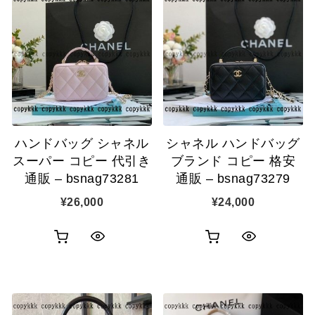
ハンドバッグ シャネル
シャネル ハンドバッグ
スーパー コピー 代引き
ブランド コピー 格安
通販 – bsnag73281
通販 – bsnag73279
¥
26,000
¥
24,000
お
お
ク
ク
買
買
イ
イ
い
い
ッ
ッ