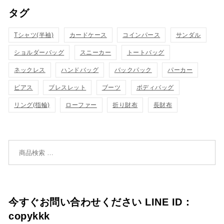
タグ
物
物
ク
ク
カ
カ
Tシャツ(半袖)
表
カードケース
コインパース
表
サンダル
ゴ
ゴ
ショルダーバッグ
スニーカー
トートバッグ
示
示
に
に
ネックレス
ハンドバッグ
バックパック
パーカー
追
追
ピアス
ブレスレット
ブーツ
ボディバッグ
リング(指輪)
ローファー
折り財布
長財布
加
加
検索対象:
今すぐお問い合わせください LINE ID：
copykkk