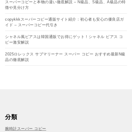
スーパーコピーと本物の違い徹底解説 – N級品、S級品、A級品の特
徴や見分け方
copykkkスーパーコピー通販サイト紹介：初心者も安心の優良店ガ
イド – スーパーコピー代引き
シャネル風ピアスは韓国通販でお得にゲット！シャネル ピアス コ
ピー​激安解説
2025ロレックス サブマリーナー スーパー コピー おすすめ最新N級
品の徹底解説
分類
腕時計スーパー コピー