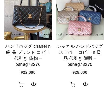
物
物
ク
ク
カ
カ
表
表
ゴ
ゴ
示
示
に
に
追
追
ハンドバッグ chanel n
シャネル ハンドバッグ
加
加
級 品 ブランド コピー
スーパー コピー n 級
代引き 偽物 –
品 代引き 通販 –
bsnag73276
bsnag73270
¥
22,000
¥
28,000
お
お
ク
ク
買
買
イ
イ
い
い
ッ
ッ