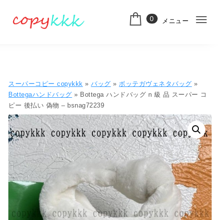
コンテンツへ移動
0
メニュー
ナ
スーパーコピー
ビ
ゲ
ー
スーパーコピー copykkk
»
バッグ
»
ボッテガヴェネタバッグ
»
シ
Bottegaハンドバッグ
» Bottega ハンドバッグ n 級 品 スーパー コ
ピー 後払い 偽物 – bsnag72239
ョ
ン
切
り
替
え