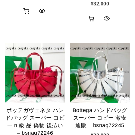
¥
32,000
お
ク
お
ク
買
イ
買
イ
い
ッ
い
ッ
物
ク
物
ク
カ
表
カ
表
ゴ
示
ゴ
示
に
に
追
追
加
ボッテガヴェネタ ハン
Bottega ハンドバッグ
加
ドバッグ スーパー コピ
スーパー コピー 激安
ー n 級 品 偽物 後払い
通販 – bsnag72245
– bsnag72246