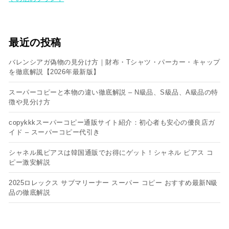
最近の投稿
バレンシアガ偽物の見分け方｜財布・Tシャツ・パーカー・キャップ
を徹底解説【2026年最新版】
スーパーコピーと本物の違い徹底解説 – N級品、S級品、A級品の特
徴や見分け方
copykkkスーパーコピー通販サイト紹介：初心者も安心の優良店ガ
イド – スーパーコピー代引き
シャネル風ピアスは韓国通販でお得にゲット！シャネル ピアス コ
ピー​激安解説
2025ロレックス サブマリーナー スーパー コピー おすすめ最新N級
品の徹底解説