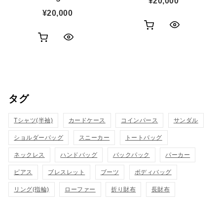
¥
20,000
¥
20,000
お
ク
お
ク
買
イ
買
イ
い
ッ
い
ッ
物
ク
タグ
物
ク
カ
表
カ
Tシャツ(半袖)
表
カードケース
コインパース
サンダル
ゴ
示
ゴ
ショルダーバッグ
スニーカー
トートバッグ
示
に
に
ネックレス
ハンドバッグ
バックパック
パーカー
追
追
ピアス
ブレスレット
ブーツ
ボディバッグ
加
リング(指輪)
ローファー
折り財布
長財布
加