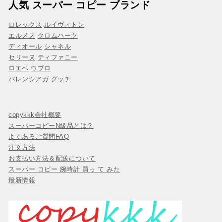
人気 スーパー コピー ブランド
ロレックス
ルイヴィトン
エルメス
クロムハーツ
ディオール
シャネル
セリーヌ
ティファニー
ロエベ
ウブロ
バレンシアガ
グッチ
copykkk会社概要
スーパーコピーN級品とは？
よくあるご質問FAQ
注文方法
お支払い方法＆配送について
スーパー コピー 腕時計 買っ て みた
最新情報