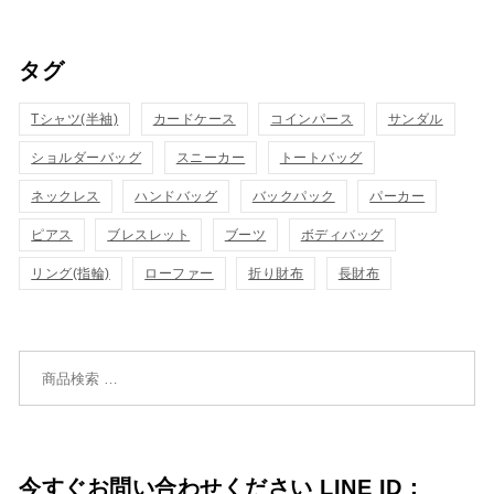
い
い
ッ
ッ
タグ
物
物
ク
ク
カ
カ
Tシャツ(半袖)
表
カードケース
コインパース
表
サンダル
ゴ
ゴ
ショルダーバッグ
スニーカー
トートバッグ
示
示
に
に
ネックレス
ハンドバッグ
バックパック
パーカー
追
追
ピアス
ブレスレット
ブーツ
ボディバッグ
リング(指輪)
ローファー
折り財布
長財布
加
加
検索対象:
今すぐお問い合わせください LINE ID：