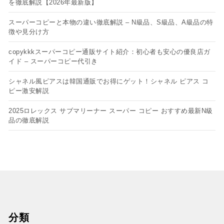
を徹底解説【2026年最新版】
スーパーコピーと本物の違い徹底解説 – N級品、S級品、A級品の特
徴や見分け方
copykkkスーパーコピー通販サイト紹介：初心者も安心の優良店ガ
イド – スーパーコピー代引き
シャネル風ピアスは韓国通販でお得にゲット！シャネル ピアス コ
ピー​激安解説
2025ロレックス サブマリーナー スーパー コピー おすすめ最新N級
品の徹底解説
分類