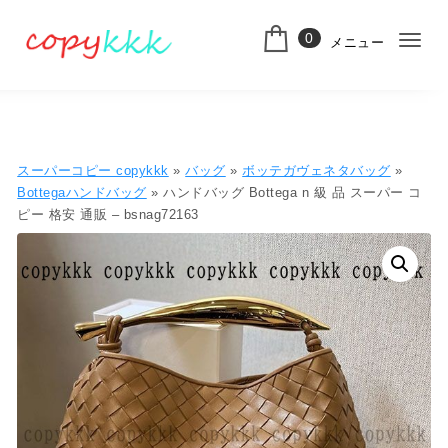
コンテンツへ移動
0
メニュー
ナ
スーパーコピー
ビ
ゲ
ー
スーパーコピー copykkk
»
バッグ
»
ボッテガヴェネタバッグ
»
シ
Bottegaハンドバッグ
» ハンドバッグ Bottega n 級 品 スーパー コ
ピー 格安 通販 – bsnag72163
ョ
ン
切
り
替
え