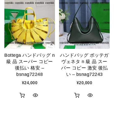
Bottega ハンドバッグ n
ハンドバッグ ボッテガ
級 品 スーパー コピー
ヴェネタ n 級 品 スー
後払い 格安 –
パー コピー 激安 後払
bsnag72248
い – bsnag72243
¥
24,000
¥
20,000
お
お
ク
ク
買
買
イ
イ