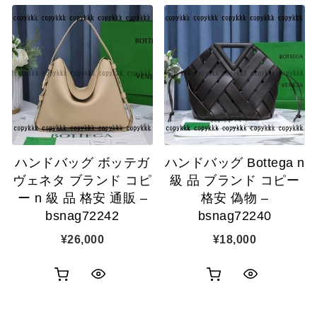
い
い
ッ
ッ
物
物
ク
ク
カ
カ
表
表
ゴ
ゴ
示
示
に
に
追
追
ハンドバッグ ボッテガ
ハンドバッグ Bottega n
加
加
ヴェネタ ブランド コピ
級 品 ブランド コピー
ー n 級 品 格安 通販 –
格安 偽物 –
bsnag72242
bsnag72240
¥
26,000
¥
18,000
お
お
ク
ク
買
買
イ
イ