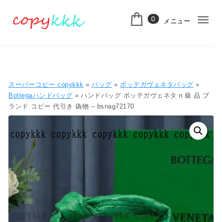
コンテンツへ移動
0
メニュー
ナ
スーパーコピー
ビ
ゲ
ー
スーパーコピー copykkk
»
バッグ
»
ボッテガヴェネタバッグ
»
シ
Bottegaハンドバッグ
» ハンドバッグ ボッテガヴェネタ n 級 品 ブ
ランド コピー 代引き 偽物 – bsnag72170
ョ
ン
切
り
替
え