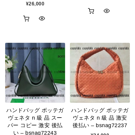
¥
26,000
お
ク
お
ク
買
イ
買
イ
い
ッ
い
ッ
物
ク
物
ク
カ
表
カ
表
ゴ
示
ゴ
示
に
に
追
追
加
ハンドバッグ ボッテガ
ハンドバッグ ボッテガ
加
ヴェネタ n 級 品 スー
ヴェネタ n 級 品 激安
パー コピー 激安 後払
後払い – bsnag72237
い – bsnag72243