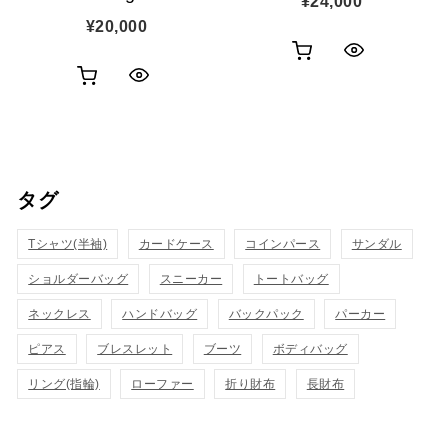
¥
24,000
¥
20,000
お
ク
お
ク
買
イ
買
イ
い
ッ
い
ッ
物
ク
タグ
物
ク
カ
表
カ
Tシャツ(半袖)
表
カードケース
コインパース
サンダル
ゴ
示
ゴ
ショルダーバッグ
スニーカー
トートバッグ
示
に
に
ネックレス
ハンドバッグ
バックパック
パーカー
追
追
ピアス
ブレスレット
ブーツ
ボディバッグ
加
リング(指輪)
ローファー
折り財布
長財布
加