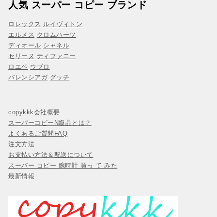
人気 スーパー コピー ブランド
ロレックス
ルイヴィトン
エルメス
クロムハーツ
ディオール
シャネル
セリーヌ
ティファニー
ロエベ
ウブロ
バレンシアガ
グッチ
copykkk会社概要
スーパーコピーN級品とは？
よくあるご質問FAQ
注文方法
お支払い方法＆配送について
スーパー コピー 腕時計 買っ て みた
最新情報