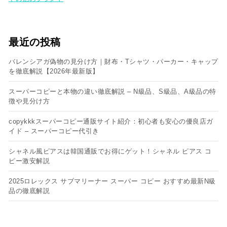
最近の投稿
バレンシアガ偽物の見分け方｜財布・Tシャツ・パーカー・キャップ
を徹底解説【2026年最新版】
スーパーコピーと本物の違い徹底解説 – N級品、S級品、A級品の特
徴や見分け方
copykkkスーパーコピー通販サイト紹介：初心者も安心の優良店ガ
イド – スーパーコピー代引き
シャネル風ピアスは韓国通販でお得にゲット！シャネル ピアス コ
ピー​激安解説
2025ロレックス サブマリーナー スーパー コピー おすすめ最新N級
品の徹底解説