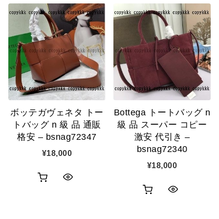
い
ッ
物
ク
物
ク
カ
表
カ
表
ゴ
示
ゴ
示
に
に
追
追
加
ボッテガヴェネタ トー
Bottega トートバッグ n
加
トバッグ n 級 品 通販
級 品 スーパー コピー
格安 – bsnag72347
激安 代引き –
bsnag72340
¥
18,000
¥
18,000
お
ク
お
ク
買
イ
買
イ
い