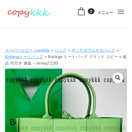
コンテンツへ移動
0
メニュー
ナ
スーパーコピー
ビ
ゲ
ー
スーパーコピー copykkk
»
バッグ
»
ボッテガヴェネタバッグ
»
シ
Bottegaトートバッグ
» Bottega トートバッグ ブランド コピー n 級
品 代引き 通販 – bsnag72283
ョ
ン
切
り
替
え