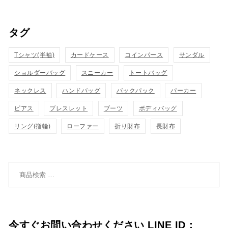
ッ
い
ッ
物
ク
タグ
物
ク
カ
表
カ
Tシャツ(半袖)
カードケース
コインパース
表
サンダル
ゴ
示
ゴ
ショルダーバッグ
スニーカー
トートバッグ
示
に
に
ネックレス
ハンドバッグ
バックパック
パーカー
追
追
ピアス
ブレスレット
ブーツ
ボディバッグ
加
リング(指輪)
ローファー
折り財布
長財布
加
検索対象:
今すぐお問い合わせください LINE ID：