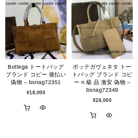
Bottega トートバッグ
ボッテガヴェネタ トー
ブランド コピー 後払い
トバッグ ブランド コピ
偽物 – bsnag72351
ー n 級 品 激安 偽物 –
bsnag72349
¥
18,000
¥
28,000
お
ク
お
ク
買
イ
買
イ
い
ッ