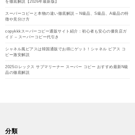
を徹底解説【2026年最新版】
スーパーコピーと本物の違い徹底解説 – N級品、S級品、A級品の特
徴や見分け方
copykkkスーパーコピー通販サイト紹介：初心者も安心の優良店ガ
イド – スーパーコピー代引き
シャネル風ピアスは韓国通販でお得にゲット！シャネル ピアス コ
ピー​激安解説
2025ロレックス サブマリーナー スーパー コピー おすすめ最新N級
品の徹底解説
分類