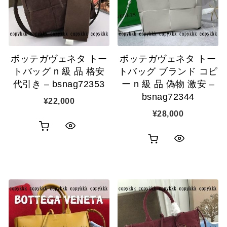
ボッテガヴェネタ トー
ボッテガヴェネタ トー
トバッグ n 級 品 格安
トバッグ ブランド コピ
代引き – bsnag72353
ー n 級 品 偽物 激安 –
bsnag72344
¥
22,000
¥
28,000
お
ク
お
ク
買
イ
買
イ
い
ッ
い
ッ
物
ク
物
ク
カ
表
カ
表
ゴ
示