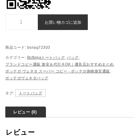
Bottega トートバッグ スーパー コピー n 級 品 後払い 通販 - bsnag7
お買い物カゴに追加
商品コード:
bsnag72303
カテゴリー:
Bottegaトートバッグ
,
バッグ
,
ブランドコピー通販 激安＆代引きOK｜優良店おすすめまとめ
,
ボッテガ ヴェネタ スーパー コピー - ボッテガ偽物激安通販
,
ボッテガヴェネタバッグ
タグ:
トートバッグ
レビュー (0)
レビュー