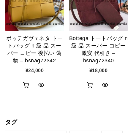
ゴ
示
に
に
追
追
加
ボッテガヴェネタ トー
Bottega トートバッグ n
加
トバッグ n 級 品 スー
級 品 スーパー コピー
パー コピー 後払い 偽
激安 代引き –
物 – bsnag72342
bsnag72340
¥
24,000
¥
18,000
お
お
ク
ク
買
買
イ
イ
い
い
ッ
ッ
タグ
物
物
ク
ク
カ
カ