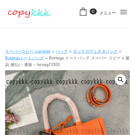
コンテンツへ移動
0
メニュー
ナ
スーパーコピー
ビ
ゲ
ー
スーパーコピー copykkk
»
バッグ
»
ボッテガヴェネタバッグ
»
シ
Bottegaトートバッグ
» Bottega トートバッグ スーパー コピー n 級
品 後払い 通販 – bsnag72303
ョ
ン
切
り
替
え