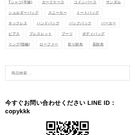
Tシャツ(半袖)
表
カードケース
コインパース
表
サンダル
ゴ
ゴ
ショルダーバッグ
スニーカー
トートバッグ
示
示
に
に
ネックレス
ハンドバッグ
バックパック
パーカー
追
追
ピアス
ブレスレット
ブーツ
ボディバッグ
リング(指輪)
ローファー
折り財布
長財布
加
加
検索対象:
今すぐお問い合わせください LINE ID：
copykkk