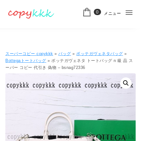
コンテンツへ移動
0
メニュー
ナ
スーパーコピー
ビ
ゲ
ー
スーパーコピー copykkk
»
バッグ
»
ボッテガヴェネタバッグ
»
シ
Bottegaトートバッグ
» ボッテガヴェネタ トートバッグ n 級 品 ス
ーパー コピー 代引き 偽物 – bsnag72336
ョ
ン
切
り
替
え