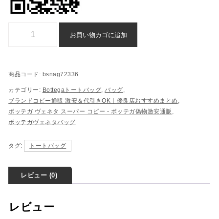
ボッテガヴェネタ トートバッグ n 級 品 スーパー コピー 代引き 偽物 - b
お買い物カゴに追加
商品コード:
bsnag72336
カテゴリー:
Bottegaトートバッグ
,
バッグ
,
ブランドコピー通販 激安＆代引きOK｜優良店おすすめまとめ
,
ボッテガ ヴェネタ スーパー コピー - ボッテガ偽物激安通販
,
ボッテガヴェネタバッグ
タグ:
トートバッグ
レビュー (0)
レビュー