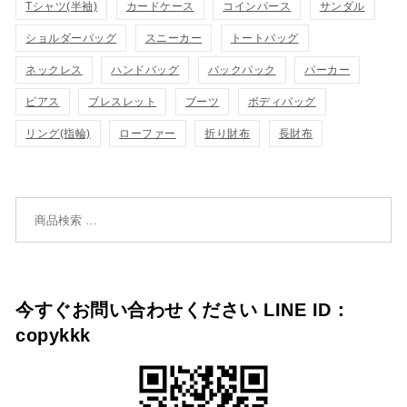
Tシャツ(半袖)
表
カードケース
コインパース
表
サンダル
ゴ
ゴ
ショルダーバッグ
スニーカー
トートバッグ
示
示
に
に
ネックレス
ハンドバッグ
バックパック
パーカー
追
追
ピアス
ブレスレット
ブーツ
ボディバッグ
リング(指輪)
ローファー
折り財布
長財布
加
加
検索対象:
今すぐお問い合わせください LINE ID：
copykkk