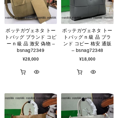
ボッテガヴェネタ トー
ボッテガヴェネタ トー
トバッグ ブランド コピ
トバッグ n 級 品 ブラ
ー n 級 品 激安 偽物 –
ンド コピー 格安 通販
bsnag72349
– bsnag72348
¥
28,000
¥
18,000
お
お
ク
ク
買
買
イ
イ
い
い
ッ
ッ
物
物
ク
ク
カ
カ
表
表