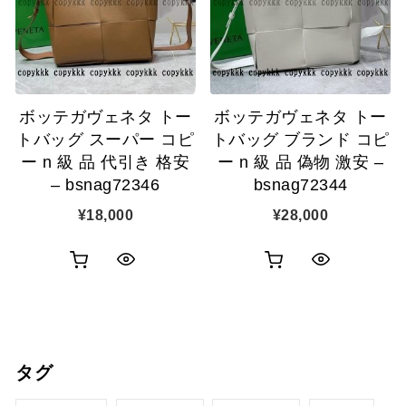
ゴ
ゴ
示
示
に
に
追
追
ボッテガヴェネタ トー
ボッテガヴェネタ トー
加
加
トバッグ スーパー コピ
トバッグ ブランド コピ
ー n 級 品 代引き 格安
ー n 級 品 偽物 激安 –
– bsnag72346
bsnag72344
¥
18,000
¥
28,000
お
お
ク
ク
買
買
イ
イ
い
い
ッ
ッ
タグ
物
物
ク
ク
カ
カ