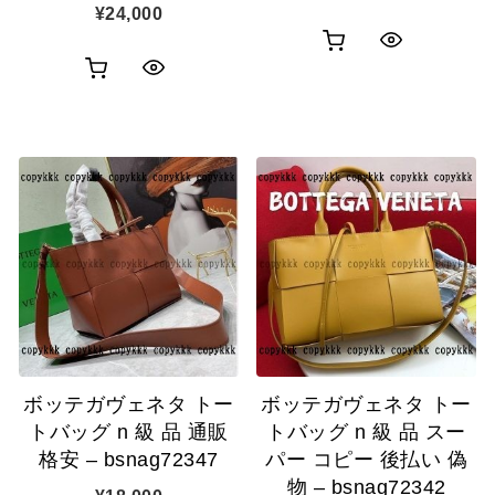
¥
24,000
お
ク
お
ク
買
イ
買
イ
い
ッ
い
ッ
物
ク
物
ク
カ
表
カ
表
ゴ
示
ゴ
示
に
に
追
追
加
ボッテガヴェネタ トー
ボッテガヴェネタ トー
加
トバッグ n 級 品 通販
トバッグ n 級 品 スー
格安 – bsnag72347
パー コピー 後払い 偽
物 – bsnag72342