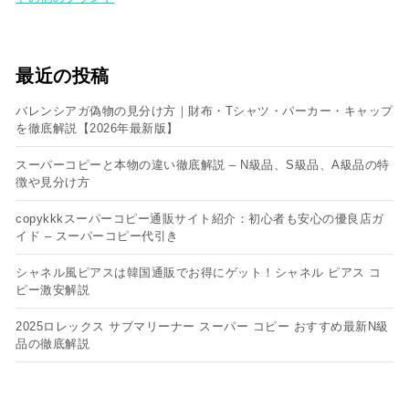
最近の投稿
バレンシアガ偽物の見分け方｜財布・Tシャツ・パーカー・キャップ
を徹底解説【2026年最新版】
スーパーコピーと本物の違い徹底解説 – N級品、S級品、A級品の特
徴や見分け方
copykkkスーパーコピー通販サイト紹介：初心者も安心の優良店ガ
イド – スーパーコピー代引き
シャネル風ピアスは韓国通販でお得にゲット！シャネル ピアス コ
ピー​激安解説
2025ロレックス サブマリーナー スーパー コピー おすすめ最新N級
品の徹底解説