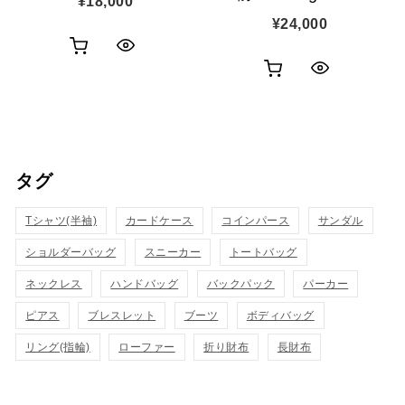
¥
18,000
¥
24,000
お
ク
お
ク
買
イ
買
イ
い
ッ
い
ッ
物
ク
タグ
物
ク
カ
表
カ
Tシャツ(半袖)
カードケース
コインパース
表
サンダル
ゴ
示
ゴ
ショルダーバッグ
スニーカー
トートバッグ
示
に
に
ネックレス
ハンドバッグ
バックパック
パーカー
追
追
ピアス
ブレスレット
ブーツ
ボディバッグ
加
リング(指輪)
ローファー
折り財布
長財布
加