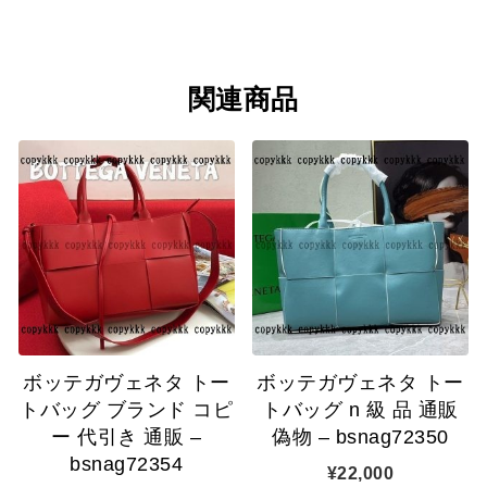
関連商品
ボッテガヴェネタ トー
ボッテガヴェネタ トー
トバッグ ブランド コピ
トバッグ n 級 品 通販
ー 代引き 通販 –
偽物 – bsnag72350
bsnag72354
¥
22,000