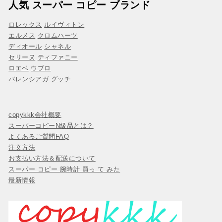
人気 スーパー コピー ブランド
ロレックス
ルイヴィトン
エルメス
クロムハーツ
ディオール
シャネル
セリーヌ
ティファニー
ロエベ
ウブロ
バレンシアガ
グッチ
copykkk会社概要
スーパーコピーN級品とは？
よくあるご質問FAQ
注文方法
お支払い方法＆配送について
スーパー コピー 腕時計 買っ て みた
最新情報