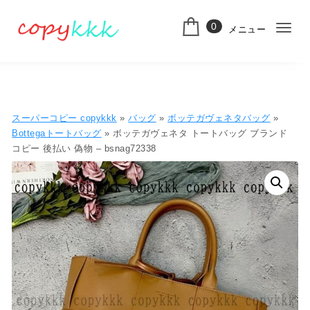
コンテンツへ移動
0
メニュー
ナ
スーパーコピー
ビ
ゲ
ー
スーパーコピー copykkk
»
バッグ
»
ボッテガヴェネタバッグ
»
シ
Bottegaトートバッグ
» ボッテガヴェネタ トートバッグ ブランド
コピー 後払い 偽物 – bsnag72338
ョ
ン
切
り
替
え