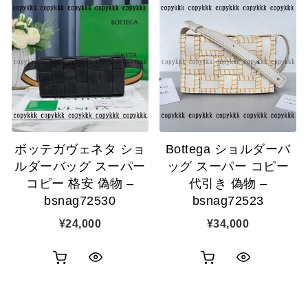
ボッテガヴェネタ ショ
Bottega ショルダーバ
ルダーバッグ スーパー
ッグ スーパー コピー
コピー 格安 偽物 –
代引き 偽物 –
bsnag72530
bsnag72523
¥
24,000
¥
34,000
お
お
ク
ク
買
買
イ
イ