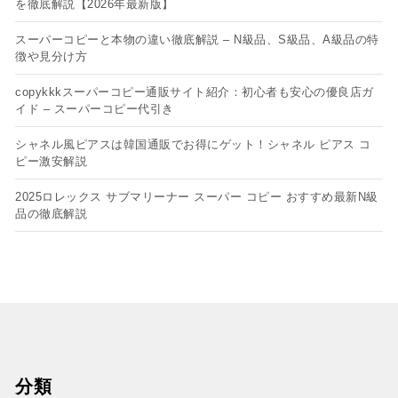
を徹底解説【2026年最新版】
スーパーコピーと本物の違い徹底解説 – N級品、S級品、A級品の特
徴や見分け方
copykkkスーパーコピー通販サイト紹介：初心者も安心の優良店ガ
イド – スーパーコピー代引き
シャネル風ピアスは韓国通販でお得にゲット！シャネル ピアス コ
ピー​激安解説
2025ロレックス サブマリーナー スーパー コピー おすすめ最新N級
品の徹底解説
分類