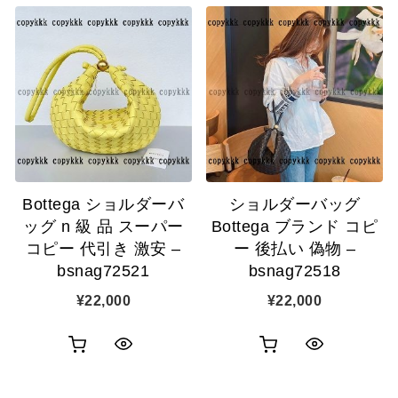
い
い
ッ
ッ
物
物
ク
ク
カ
カ
表
表
ゴ
ゴ
示
示
に
に
追
追
Bottega ショルダーバ
ショルダーバッグ
加
加
ッグ n 級 品 スーパー
Bottega ブランド コピ
コピー 代引き 激安 –
ー 後払い 偽物 –
bsnag72521
bsnag72518
¥
22,000
¥
22,000
お
お
ク
ク
買
買
イ
イ