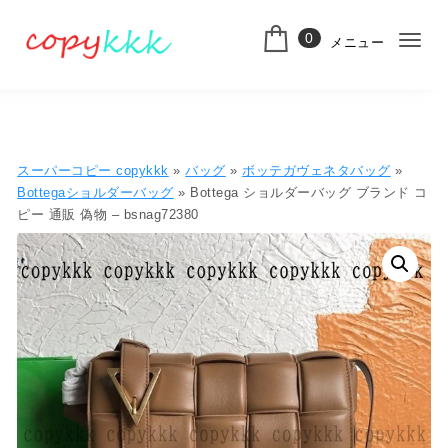
コンテンツへ移動
0
メニュー
ナ
スーパーコピー
ビ
ゲ
ー
スーパーコピー copykkk
»
バッグ
»
ボッテガヴェネタバッグ
»
シ
Bottegaショルダーバッグ
» Bottega ショルダーバッグ ブランド コ
ピー 通販 偽物 – bsnag72380
ョ
ン
切
り
替
え