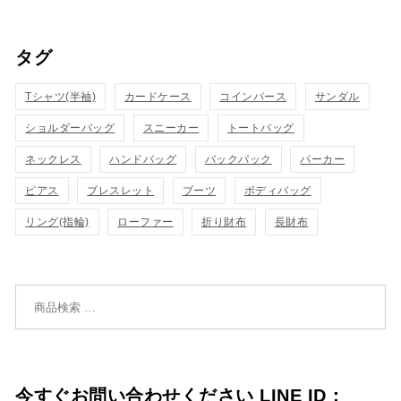
い
い
ッ
ッ
タグ
物
物
ク
ク
カ
カ
Tシャツ(半袖)
表
カードケース
コインパース
表
サンダル
ゴ
ゴ
ショルダーバッグ
スニーカー
トートバッグ
示
示
に
に
ネックレス
ハンドバッグ
バックパック
パーカー
追
追
ピアス
ブレスレット
ブーツ
ボディバッグ
リング(指輪)
ローファー
折り財布
長財布
加
加
検索対象:
今すぐお問い合わせください LINE ID：